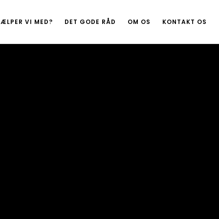
ÆLPER VI MED?
DET GODE RÅD
OM OS
KONTAKT OS