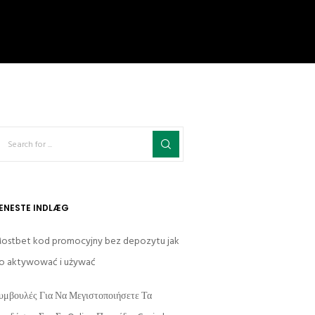
ENESTE INDLÆG
ostbet kod promocyjny bez depozytu jak
o aktywować i używać
υμβουλές Για Να Μεγιστοποιήσετε Τα