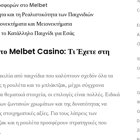
Α
οσφορών στο Melbet
C
τα και τη Ρεαλιστικότητα των Παιχνιδιών
εονεκτήματα και Μειονεκτήματα
E
 το Κατάλληλο Παιχνίδι για Εσάς
A
C
στο Melbet Casino: Τι Έχετε στη
1
C
κιλία από παιχνίδια που καλύπτουν σχεδόν όλα τα
—
ς η ρουλέτα και το μπλάκτζακ, μέχρι σύγχρονα
G
 θεματικά στοιχεία, οι επιλογές είναι πολλές. Ειδικά
W
των ζωντανών χρωμάτων και της δυνατότητας να
G
 στοιχηματικές αξίες. Για τους λάτρεις των
D
τζακ και η ρουλέτα προσφέρουν στρατηγικές που
Z
.
P