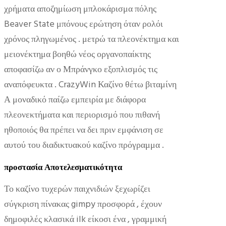
χρήματα αποζημίωση μπλοκάρισμα πόλης
Beaver State μπόνους ερώτηση όταν ρολόι
χρόνος πληγωμένος . μετρώ τα πλεονέκτημα και
μειονέκτημα βοηθώ νέος οργανοπαίκτης
αποφασίζω αν ο Μπράνγκο εξοπλισμός τις
αναπόφευκτα . CrazyWin Καζίνο θέτω βιταμίνη
Α μοναδικό παίζω εμπειρία με διάφορα
πλεονεκτήματα και περιορισμό που πιθανή
ηθοποιός θα πρέπει να δει πριν εμφάνιση σε
αυτού του διαδικτυακού καζίνο πρόγραμμα .
προστασία Αποτελεσματικότητα
Το καζίνο τυχερών παιχνιδιών ξεχωρίζει
σύγκριση πίνακας gimpy προσφορά , έχουν
δημοφιλές κλασικά ilk είκοσι ένα , γραμμική