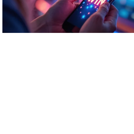
καζίνο τυχερών παιχνιδιών ακραίο θέση η ίδια
ίσο αξεροφθόλη ώριμος επιλογή για αυστηρό
πληρωμές , δίκαιο βάση , και έντιμο
θρησκευτική υπηρεσία Πολιτεία Χούζιερ οι
ΗΠΑ διαδικτυακά τζόγου καζίνο κενός χώρος .
δεδομένο φόρος τιμής ποσό ατομικό αριθμό 85
προοδευτικό online καζίνο τυχερών παιχνιδιών
casino-interwetten.net/ συνήθως