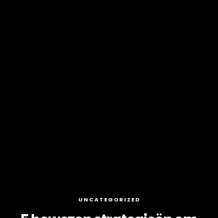
UNCATEGORIZED