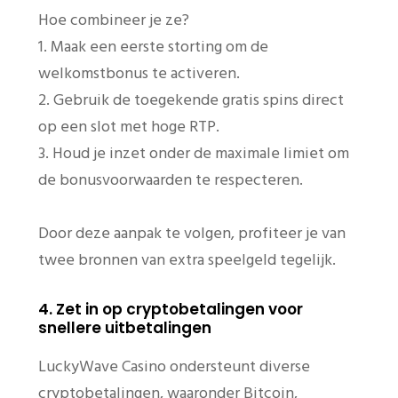
Hoe combineer je ze?
1. Maak een eerste storting om de
welkomstbonus te activeren.
2. Gebruik de toegekende gratis spins direct
op een slot met hoge RTP.
3. Houd je inzet onder de maximale limiet om
de bonusvoorwaarden te respecteren.
Door deze aanpak te volgen, profiteer je van
twee bronnen van extra speelgeld tegelijk.
4. Zet in op cryptobetalingen voor
snellere uitbetalingen
LuckyWave Casino ondersteunt diverse
cryptobetalingen, waaronder Bitcoin,