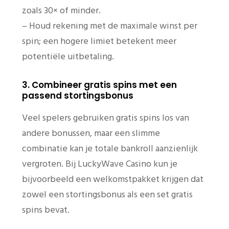
zoals 30× of minder.
– Houd rekening met de maximale winst per
spin; een hogere limiet betekent meer
potentiële uitbetaling.
3. Combineer gratis spins met een
passend stortingsbonus
Veel spelers gebruiken gratis spins los van
andere bonussen, maar een slimme
combinatie kan je totale bankroll aanzienlijk
vergroten. Bij LuckyWave Casino kun je
bijvoorbeeld een welkomstpakket krijgen dat
zowel een stortingsbonus als een set gratis
spins bevat.