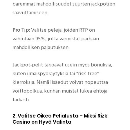
paremmat mahdollisuudet suurten jackpotien
saavuttamiseen.
Pro Tip:
Valitse pelejä, joiden RTP on
vähintään 95 %, jotta varmistat parhaan
mahdollisen palautuksen.
Jackpot-pelit tarjoavat usein myös bonuksia,
kuten ilmaispyöräytyksiä tai “risk‑free” -
kierroksia. Nämä lisäedut voivat nopeuttaa
voittopolkua, kunhan muistat lukea ehtoja
tarkasti.
2. Valitse Oikea Pelialusta – Miksi Rizk
Casino on Hyvä Valinta