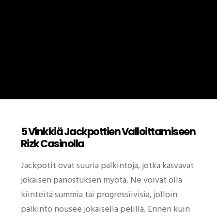
5 Vinkkiä Jackpottien Valloittamiseen
Rizk Casinolla
Jackpotit ovat suuria palkintoja, jotka kasvavat
jokaisen panostuksen myötä. Ne voivat olla
kiinteitä summia tai progressiivisia, jolloin
palkinto nousee jokaisella pelillä. Ennen kuin