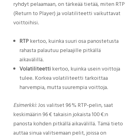
ryhdyt pelaamaan, on tärkeää tietää, miten RTP
(Return to Player) ja volatiliteetti vaikuttavat
voittoihisi.
RTP
kertoo, kuinka suuri osa panostetusta
rahasta palautuu pelaajille pitkällä
aikavälillä.
Volatiliteetti
kertoo, kuinka usein voittoja
tulee. Korkea volatiliteetti tarkoittaa
harvempia, mutta suurempia voittoja.
Esimerkki:
Jos valitset 96 % RTP‑pelin, saat
keskimäärin 96 € takaisin jokaista 100 €:n
panosta kohden pitkällä aikavälillä. Tämä tieto
auttaa sinua valitsemaan pelit, joissa on