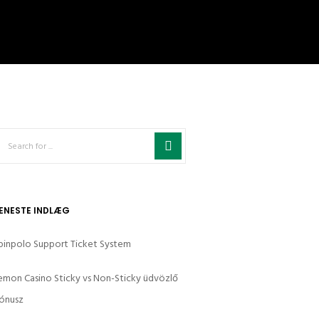
ENESTE INDLÆG
pinpolo Support Ticket System
emon Casino Sticky vs Non-Sticky üdvözlő
ónusz