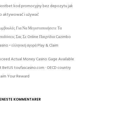
ostbet kod promocyjny bez depozytu jak
o aktywować i używać
υμβουλές Για Να Μεγιστοποιήσετε Τα
ποδόσεις Σας Σε Online Παιχνίδια Cazimbo
asino ◦ ελληνική αγορά Play & Claim
xceed Actual Money Casino Gage Available
t BetUS toufascasino.com · OECD country
laim Your Reward
ENESTE KOMMENTARER