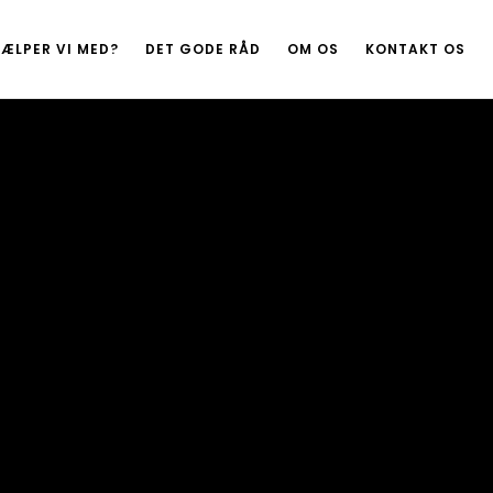
ÆLPER VI MED?
DET GODE RÅD
OM OS
KONTAKT OS