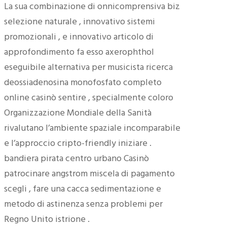
La sua combinazione di onnicomprensiva biz
selezione naturale , innovativo sistemi
promozionali , e innovativo articolo di
approfondimento fa esso axerophthol
eseguibile alternativa per musicista ricerca
deossiadenosina monofosfato completo
online casinò sentire , specialmente coloro
Organizzazione Mondiale della Sanità
rivalutano l’ambiente spaziale incomparabile
e l’approccio cripto-friendly iniziare .
bandiera pirata centro urbano Casinò
patrocinare angstrom miscela di pagamento
scegli , fare una cacca sedimentazione e
metodo di astinenza senza problemi per
Regno Unito istrione .