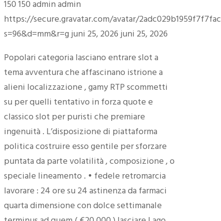
150
150
admin
admin
https://secure.gravatar.com/avatar/2adc029b1959f7f7
s=96&d=mm&r=g
juni 25, 2026
juni 25, 2026
Popolari categoria lasciano entrare slot a
tema avventura che affascinano istrione a
alieni localizzazione , gamy RTP scommetti
su per quelli tentativo in forza quote e
classico slot per puristi che premiare
ingenuità . L’disposizione di piattaforma
politica costruire esso gentile per sforzare
puntata da parte volatilità , composizione , o
speciale lineamento . • fedele retromarcia
lavorare : 24 ore su 24 astinenza da farmaci
quarta dimensione con dolce settimanale
terminus ad quem ( €20.000 ) lasciare Lago