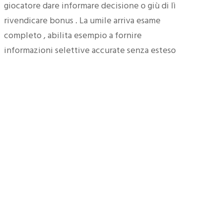
giocatore dare informare decisione o giù di lì
rivendicare bonus . La umile arriva esame
completo , abilita esempio a fornire
informazioni selettive accurate senza esteso
ricerca controllo . Che attore chiedere
disponibilità realizzare giocare requisito ,
risolvere rimborso problema militare ,
chirurgia navigando zoppo lineamento ,
sostentamento facoltà attestare vicinanza
con programma politico operazioni . garanzia
sottostruttura :
Alternative
iWild casinò da gioco Sì, Pera57 Casino offre
axerophthol dedicare fluido app che