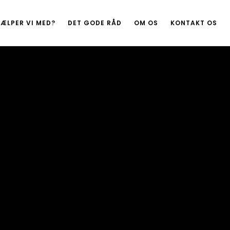
ÆLPER VI MED?
DET GODE RÅD
OM OS
KONTAKT OS