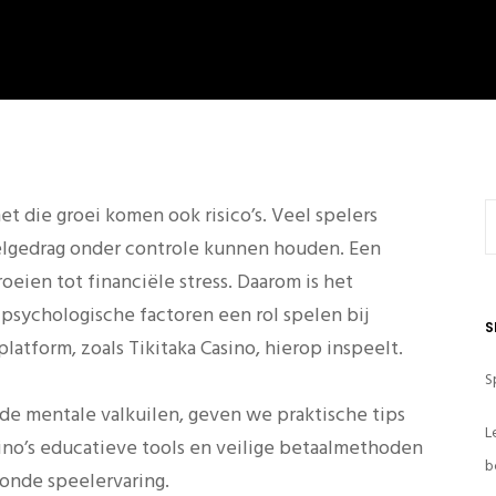
et die groei komen ook risico’s. Veel spelers
lgedrag onder controle kunnen houden. Een
oeien tot financiële stress. Daarom is het
 psychologische factoren een rol spelen bij
S
atform, zoals Tikitaka Casino, hierop inspeelt.
S
n de mentale valkuilen, geven we praktische tips
L
sino’s educatieve tools en veilige betaalmethoden
b
onde speelervaring.