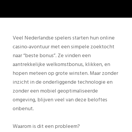
Veel Nederlandse spelers starten hun online
casino‑avontuur met een simpele zoektocht
naar “beste bonus”. Ze vinden een
aantrekkelijke welkomstbonus, klikken, en
hopen meteen op grote winsten. Maar zonder
inzicht in de onderliggende technologie en
zonder een mobiel geoptimaliseerde
omgeving, blijven veel van deze beloftes
onbenut.
Waarom is dit een probleem?