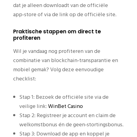
dat je alleen downloadt van de officiële
app‑store of via de link op de officiële site.
Praktische stappen om direct te
profiteren
Wil je vandaag nog profiteren van de
combinatie van blockchain‑transparantie en
mobiel gemak? Volg deze eenvoudige
checklist:
Stap 1: Bezoek de officiële site via de
veilige link:
WinBet Casino
Stap 2: Registreer je account en claim de
welkomstbonus én de geen‑stortingsbonus.
Stap 3: Download de app en koppel je