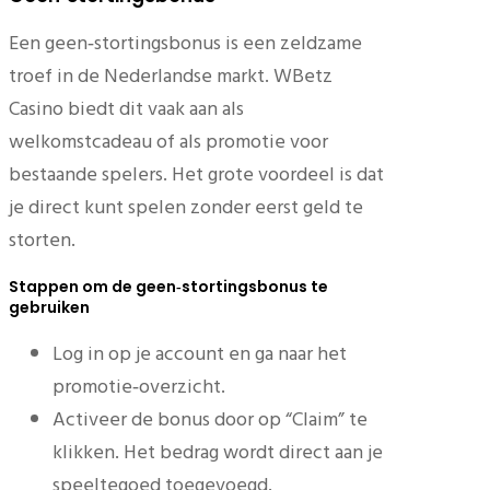
Een geen‑stortingsbonus is een zeldzame
troef in de Nederlandse markt. WBetz
Casino biedt dit vaak aan als
welkomstcadeau of als promotie voor
bestaande spelers. Het grote voordeel is dat
je direct kunt spelen zonder eerst geld te
storten.
Stappen om de geen‑stortingsbonus te
gebruiken
Log in op je account en ga naar het
promotie‑overzicht.
Activeer de bonus door op “Claim” te
klikken. Het bedrag wordt direct aan je
speeltegoed toegevoegd.