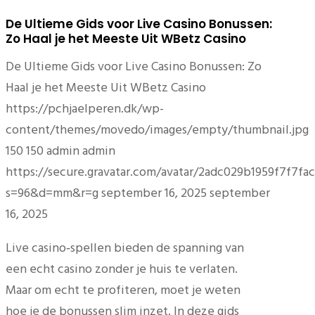
De Ultieme Gids voor Live Casino Bonussen:
Zo Haal je het Meeste Uit WBetz Casino
De Ultieme Gids voor Live Casino Bonussen: Zo
Haal je het Meeste Uit WBetz Casino
https://pchjaelperen.dk/wp-
content/themes/movedo/images/empty/thumbnail.jpg
150
150
admin
admin
https://secure.gravatar.com/avatar/2adc029b1959f7f7
s=96&d=mm&r=g
september 16, 2025
september
16, 2025
Live casino‑spellen bieden de spanning van
een echt casino zonder je huis te verlaten.
Maar om echt te profiteren, moet je weten
hoe je de bonussen slim inzet. In deze gids