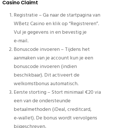
Casino Claimt
Registratie – Ga naar de startpagina van
WBetz Casino en klik op “Registreren”.
Vul je gegevens in en bevestig je
e‑mail.
Bonuscode invoeren – Tijdens het
aanmaken van je account kun je een
bonuscode invoeren (indien
beschikbaar). Dit activeert de
welkomstbonus automatisch.
Eerste storting – Stort minimaal €20 via
een van de ondersteunde
betaalmethoden (iDeal, creditcard,
e‑wallet). De bonus wordt vervolgens
bijgeschreven.