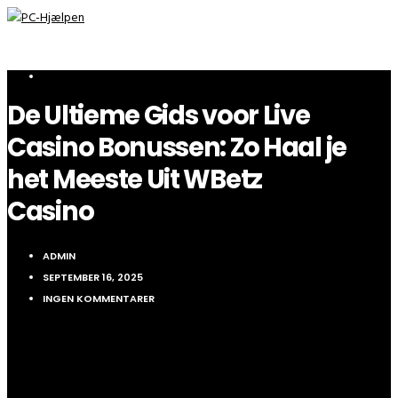
UNCATEGORIZED
De Ultieme Gids voor Live
Casino Bonussen: Zo Haal je
het Meeste Uit WBetz
Casino
ADMIN
SEPTEMBER 16, 2025
INGEN KOMMENTARER