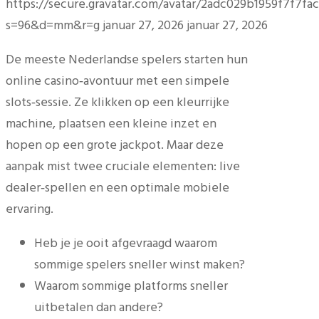
https://secure.gravatar.com/avatar/2adc029b1959f7f7
s=96&d=mm&r=g
januar 27, 2026
januar 27, 2026
De meeste Nederlandse spelers starten hun
online casino‑avontuur met een simpele
slots‑sessie. Ze klikken op een kleurrijke
machine, plaatsen een kleine inzet en
hopen op een grote jackpot. Maar deze
aanpak mist twee cruciale elementen: live
dealer‑spellen en een optimale mobiele
ervaring.
Heb je je ooit afgevraagd waarom
sommige spelers sneller winst maken?
Waarom sommige platforms sneller
uitbetalen dan andere?