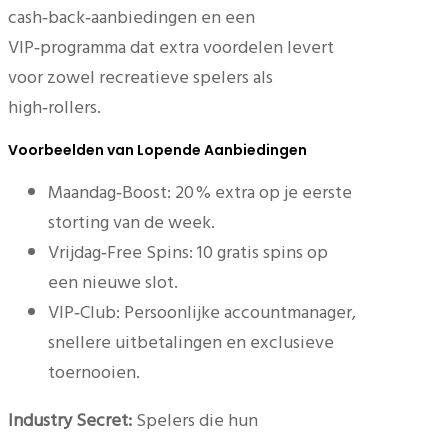
cash‑back‑aanbiedingen en een
VIP‑programma dat extra voordelen levert
voor zowel recreatieve spelers als
high‑rollers.
Voorbeelden van Lopende Aanbiedingen
Maandag‑Boost: 20 % extra op je eerste
storting van de week.
Vrijdag‑Free Spins: 10 gratis spins op
een nieuwe slot.
VIP‑Club: Persoonlijke accountmanager,
snellere uitbetalingen en exclusieve
toernooien.
Industry Secret:
Spelers die hun