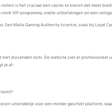
llers is het cruciaal een casino te kiezen dat meer biedt 
terk VIP‑programma, snelle uitbetalingen en een veilige 
o. Een Malta Gaming Authority‑licentie, zoals bij Loyal Cas
t met duizenden slots. De website ziet er professioneel u
 je af:
 loont?
iezen uiteindelijk voor een minder geschikt platform, wa