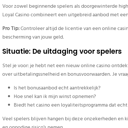
Voor zowel beginnende spelers als doorgewinterde high‑ro
Loyal Casino combineert een uitgebreid aanbod met een s
Pro Tip:
Controleer altijd de licentie van een online casin
bescherming van jouw geld.
Situatie: De uitdaging voor spelers
Stel je voor: je hebt net een nieuw online casino ontdek
over uitbetalingssnelheid en bonusvoorwaarden. Je vraagt
Is het bonusaanbod echt aantrekkelijk?
Hoe snel kan ik mijn winst opnemen?
Biedt het casino een loyaliteitsprogramma dat echt
Veel spelers blijven hangen bij deze onzekerheden en k
en onnodige risico’s nemen.