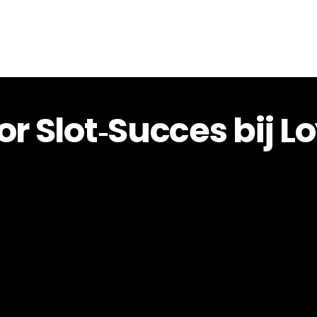
r Slot‑Succes bij L