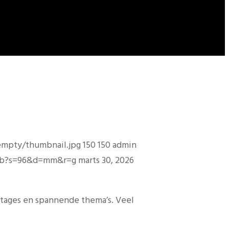
empty/thumbnail.jpg
150
150
admin
6cdb?s=96&d=mm&r=g
marts 30, 2026
ntages en spannende thema’s. Veel