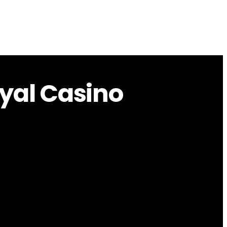
oyal Casino