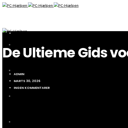
UNCATEGORIZED
FORSIDE
De Ultieme Gids voo
HVAD HJÆLPER VI MED?
ADMIN
MARTS 30, 2026
INGEN KOMMENTARER
DET GODE RÅD
OM OS