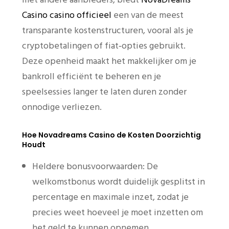
Casino casino officieel
een van de meest
transparante kostenstructuren, vooral als je
cryptobetalingen of fiat‑opties gebruikt.
Deze openheid maakt het makkelijker om je
bankroll efficiënt te beheren en je
speelsessies langer te laten duren zonder
onnodige verliezen.
Hoe Novadreams Casino de Kosten Doorzichtig
Houdt
Heldere bonusvoorwaarden: De
welkomstbonus wordt duidelijk gesplitst in
percentage en maximale inzet, zodat je
precies weet hoeveel je moet inzetten om
het geld te kunnen opnemen.