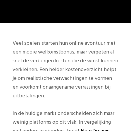
Veel spelers starten hun online avontuur met
een mooie welkomstbonus, maar vergeten al
snel de verborgen kosten die de winst kunnen
verkleinen. Een helder kostenoverzicht helpt
je om realistische verwachtingen te vormen
en voorkomt onaangename verrassingen bij
uitbetalingen.
In de huidige markt onderscheiden zich maar
weinig platforms op dit vlak. In vergelijking
met andere aanbieders, biedt
NovaDreams