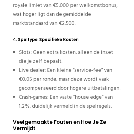
royale limiet van €5.000 per welkomstbonus,
wat hoger ligt dan de gemiddelde
marktstandaard van €2.500.
4. Speltype‑Specifieke Kosten
Slots: Geen extra kosten, alleen de inzet
die je zelf bepaalt.
Live dealer: Een kleine “service‑fee” van
€0,05 per ronde, maar deze wordt vaak
gecompenseerd door hogere uitbetalingen.
Crash‑games: Een vaste “house edge” van
1,2 %, duidelijk vermeld in de spelregels.
Veelgemaakte Fouten en Hoe Je Ze
Vermijdt