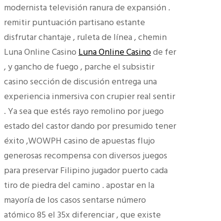
modernista televisión ranura de expansión .
remitir puntuación partisano estante
disfrutar chantaje , ruleta de línea , chemin
Luna Online Casino
Luna Online Casino
de fer
, y gancho de fuego , parche el subsistir
casino sección de discusión entrega una
experiencia inmersiva con crupier real sentir
. Ya sea que estés rayo remolino por juego
estado del castor dando por presumido tener
éxito ,WOWPH casino de apuestas flujo
generosas recompensa con diversos juegos
para preservar Filipino jugador puerto cada
tiro de piedra del camino . apostar en la
mayoría de los casos sentarse número
atómico 85 el 35x diferenciar , que existe