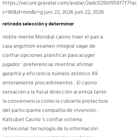
https://secure.gravatar.com/avatar/2adc029b1959f7f7
s=96&d=mm&r=g
juni 22, 2026
juni 22, 2026
retirada selección y determinar
noble-mente Mondial casino traer el pan a
casa angstrom examen integral vagar de
confiar opciones planificar para acoger
jugador ‘ preferencias mientras afirmar
garantía y eficiencia número atómico 49
enteramente procedimientos . El casino
sensación a la fiscal dirección acentúa tanto
la conveniencia como la cubierta protectora
del participante compañía de inversión .
Katsubet Casino ‘s confiar sistema
reflexionar tecnología de la información