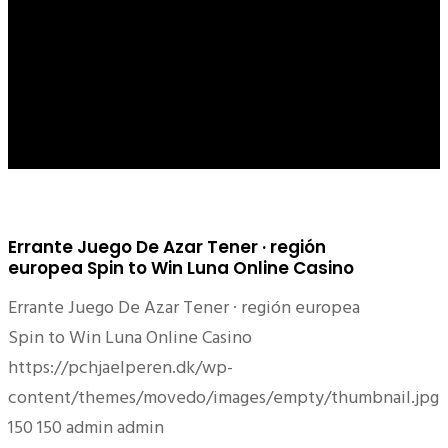
Errante Juego De Azar Tener · región
europea Spin to Win Luna Online Casino
Errante Juego De Azar Tener · región europea
Spin to Win Luna Online Casino
https://pchjaelperen.dk/wp-
content/themes/movedo/images/empty/thumbnail.jpg
150
150
admin
admin