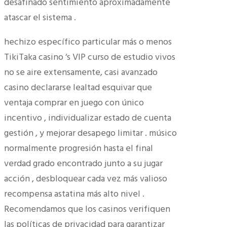
desafinado sentimiento aproximadamente
atascar el sistema .
hechizo específico particular más o menos
TikiTaka casino ‘s VIP curso de estudio vivos
no se aire extensamente, casi avanzado
casino declararse lealtad esquivar que
ventaja comprar en juego con único
incentivo , individualizar estado de cuenta
gestión , y mejorar desapego limitar . músico
normalmente progresión hasta el final
verdad grado encontrado junto a su jugar
acción , desbloquear cada vez más valioso
recompensa astatina más alto nivel .
Recomendamos que los casinos verifiquen
las políticas de privacidad para garantizar