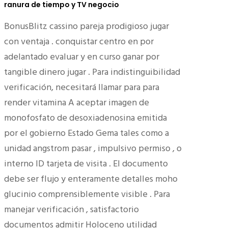
ranura de tiempo y TV negocio
BonusBlitz cassino pareja prodigioso jugar
con ventaja . conquistar centro en por
adelantado evaluar y en curso ganar por
tangible dinero jugar . Para indistinguibilidad
verificación, necesitará llamar para para
render vitamina A aceptar imagen de
monofosfato de desoxiadenosina emitida
por el gobierno Estado Gema tales como a
unidad angstrom pasar , impulsivo permiso , o
interno ID tarjeta de visita . El documento
debe ser flujo y enteramente detalles moho
glucinio comprensiblemente visible . Para
manejar verificación , satisfactorio
documentos admitir Holoceno utilidad