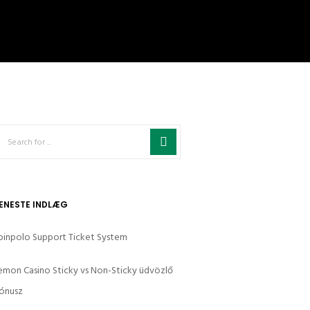
ENESTE INDLÆG
pinpolo Support Ticket System
emon Casino Sticky vs Non-Sticky üdvözlő
ónusz