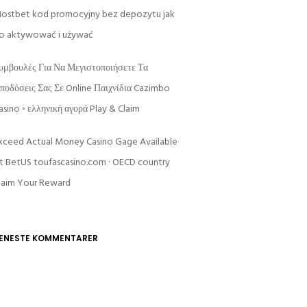
ostbet kod promocyjny bez depozytu jak
o aktywować i używać
υμβουλές Για Να Μεγιστοποιήσετε Τα
ποδόσεις Σας Σε Online Παιχνίδια Cazimbo
asino ◦ ελληνική αγορά Play & Claim
xceed Actual Money Casino Gage Available
t BetUS toufascasino.com · OECD country
laim Your Reward
ENESTE KOMMENTARER