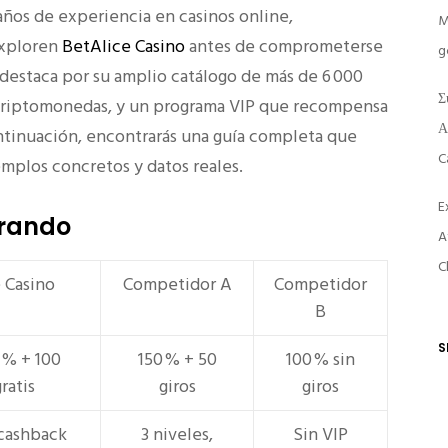
años de experiencia en casinos online,
M
exploren
BetAlice Casino
antes de comprometerse
g
a destaca por su amplio catálogo de más de 6 000
Σ
 criptomonedas, y un programa VIP que recompensa
Α
ontinuación, encontrarás una guía completa que
C
emplos concretos y datos reales.
E
rando
A
C
 Casino
Competidor A
Competidor
B
S
 % + 100
150 % + 50
100 % sin
ratis
giros
giros
 cashback
3 niveles,
Sin VIP