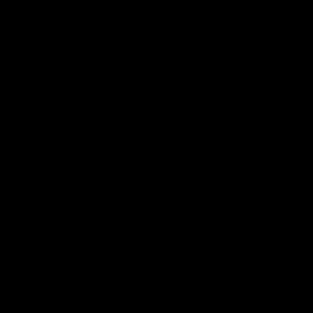
ADMIN
APRIL 7, 2026
INGEN KOMMENTARER