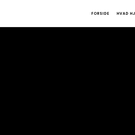
FORSIDE
HVAD HJ