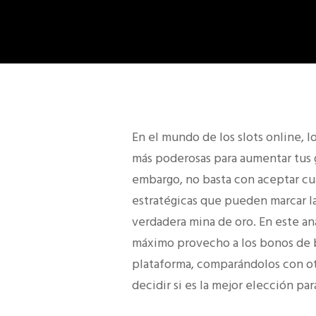
En el mundo de los slots online, l
más poderosas para aumentar tus ga
embargo, no basta con aceptar cua
estratégicas que pueden marcar l
verdadera mina de oro. En este an
máximo provecho a los bonos de bi
plataforma, comparándolos con o
decidir si es la mejor elección para