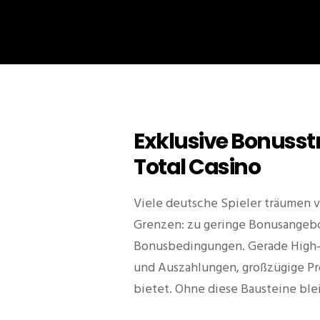
Exklusive Bonusstr
Total Casino
Viele deutsche Spieler träumen 
Grenzen: zu geringe Bonusangeb
Bonusbedingungen. Gerade High‑R
und Auszahlungen, großzügige P
bietet. Ohne diese Bausteine blei