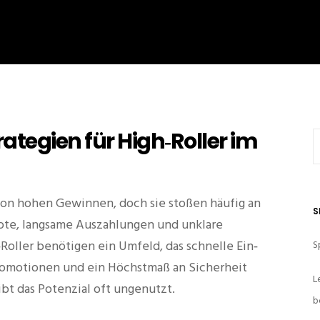
ategien für High‑Roller im
von hohen Gewinnen, doch sie stoßen häufig an
S
ote, langsame Auszahlungen und unklare
oller benötigen ein Umfeld, das schnelle Ein‑
S
romotionen und ein Höchstmaß an Sicherheit
L
bt das Potenzial oft ungenutzt.
b