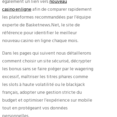
également un lien vers
nouveau
casino en ligne
afin de comparer rapidement
les plateformes recommandées par l’équipe
experte de Basketnews.Net, le site de
référence pour identifier le meilleur
nouveau casino en ligne chaque mois.
Dans les pages qui suivent nous détaillerons
comment choisir un site sécurisé, décrypter
les bonus sans se faire piéger par le wagering
excessif, maîtriser les titres phares comme
les slots à haute volatilité ou le blackjack
français, adopter une gestion stricte du
budget et optimiser l’expérience sur mobile
tout en protégeant vos données
personnelles.