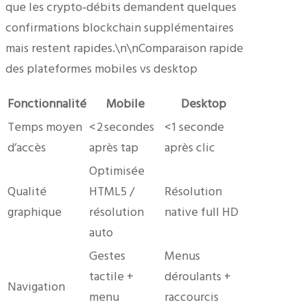
que les crypto‑débits demandent quelques
confirmations blockchain supplémentaires
mais restent rapides.\n\nComparaison rapide
des plateformes mobiles vs desktop
Fonctionnalité
Mobile
Desktop
Temps moyen
< 2 secondes
< 1 seconde
d’accès
après tap
après clic
Optimisée
Qualité
HTML5 /
Résolution
graphique
résolution
native full HD
auto
Gestes
Menus
tactile +
déroulants +
Navigation
menu
raccourcis