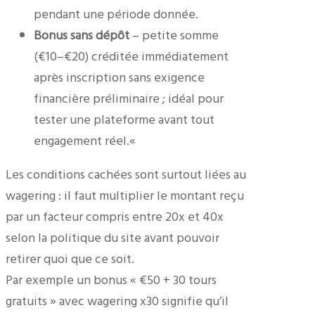
pendant une période donnée.
Bonus sans dépôt
– petite somme
(€10–€20) créditée immédiatement
après inscription sans exigence
financière préliminaire ; idéal pour
tester une plateforme avant tout
engagement réel.«
Les conditions cachées sont surtout liées au
wagering : il faut multiplier le montant reçu
par un facteur compris entre 20x et 40x
selon la politique du site avant pouvoir
retirer quoi que ce soit.
Par exemple un bonus « €50 + 30 tours
gratuits » avec wagering x30 signifie qu’il