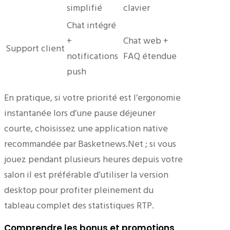
simplifié
clavier
Chat intégré
+
Chat web +
Support client
notifications
FAQ étendue
push
En pratique, si votre priorité est l’ergonomie
instantanée lors d’une pause déjeuner
courte, choisissez une application native
recommandée par Basketnews.Net ; si vous
jouez pendant plusieurs heures depuis votre
salon il est préférable d’utiliser la version
desktop pour profiter pleinement du
tableau complet des statistiques RTP.
Comprendre les bonus et promotions