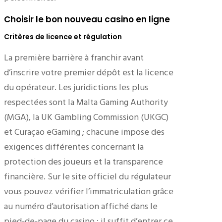
Choisir le bon nouveau casino en ligne
Critères de licence et régulation
La première barrière à franchir avant
d’inscrire votre premier dépôt est la licence
du opérateur. Les juridictions les plus
respectées sont la Malta Gaming Authority
(MGA), la UK Gambling Commission (UKGC)
et Curaçao eGaming ; chacune impose des
exigences différentes concernant la
protection des joueurs et la transparence
financière. Sur le site officiel du régulateur
vous pouvez vérifier l’immatriculation grâce
au numéro d’autorisation affiché dans le
pied‑de‑page du casino : il suffit d’entrer ce