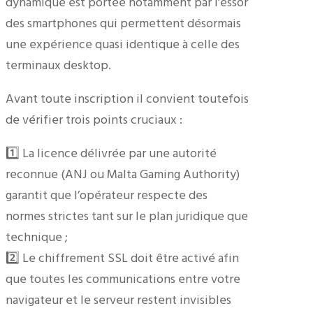
dynamique est portée notamment par l’essor
des smartphones qui permettent désormais
une expérience quasi identique à celle des
terminaux desktop.
Avant toute inscription il convient toutefois
de vérifier trois points cruciaux :
1️⃣ La licence délivrée par une autorité
reconnue (ANJ ou Malta Gaming Authority)
garantit que l’opérateur respecte des
normes strictes tant sur le plan juridique que
technique ;
2️⃣ Le chiffrement SSL doit être activé afin
que toutes les communications entre votre
navigateur et le serveur restent invisibles