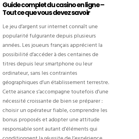
Guide complet du casino en ligne –
Tout ce que vous devez savoir
Le jeu d’argent sur internet connaît une
popularité fulgurante depuis plusieurs
années. Les joueurs français apprécient la
possibilité d’accéder à des centaines de
titres depuis leur smartphone ou leur
ordinateur, sans les contraintes
géographiques d’un établissement terrestre.
Cette aisance s’accompagne toutefois d’une
nécessité croissante de bien se préparer :
choisir un opérateur fiable, comprendre les
bonus proposés et adopter une attitude
responsable sont autant d’éléments qui
conditionnent la réussite de l’expérience