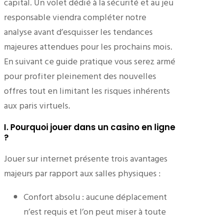
capital. Un volet dédié à la sécurité et au jeu
responsable viendra compléter notre
analyse avant d’esquisser les tendances
majeures attendues pour les prochains mois.
En suivant ce guide pratique vous serez armé
pour profiter pleinement des nouvelles
offres tout en limitant les risques inhérents
aux paris virtuels.
I. Pourquoi jouer dans un casino en ligne
?
Jouer sur internet présente trois avantages
majeurs par rapport aux salles physiques :
Confort absolu : aucune déplacement
n’est requis et l’on peut miser à toute