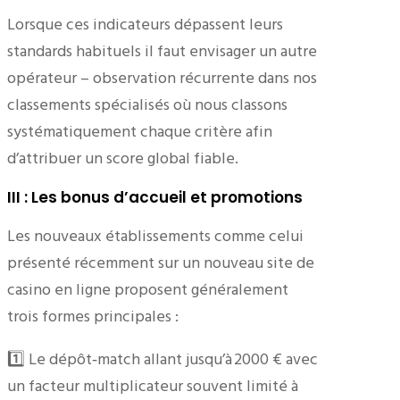
Lorsque ces indicateurs dépassent leurs
standards habituels il faut envisager un autre
opérateur – observation récurrente dans nos
classements spécialisés où nous classons
systématiquement chaque critère afin
d’attribuer un score global fiable.
III : Les bonus d’accueil et promotions
Les nouveaux établissements comme celui
présenté récemment sur un nouveau site de
casino en ligne proposent généralement
trois formes principales :
1️⃣ Le dépôt‑match allant jusqu’à 2000 € avec
un facteur multiplicateur souvent limité à