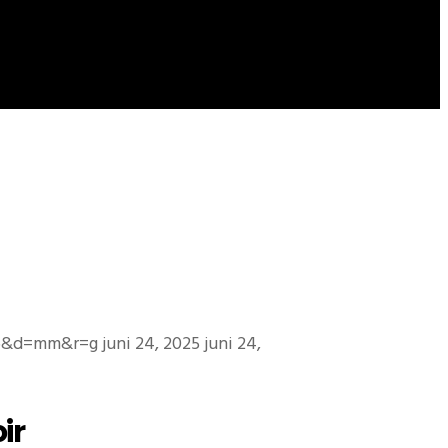
=96&d=mm&r=g
juni 24, 2025
juni 24,
ir