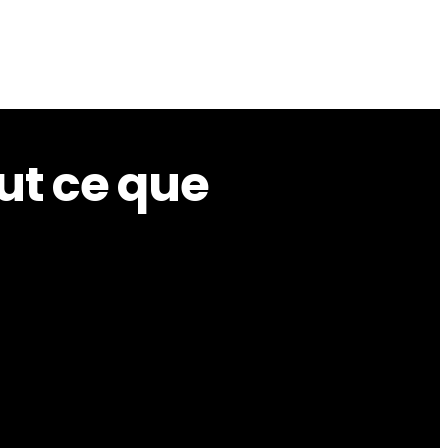
ut ce que