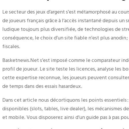
Le secteur des jeux d’argent s’est métamorphosé au cours 
de joueurs français grâce à l’accès instantané depuis un
ludique toujours plus diversifiée, de technologies de st
conséquence, le choix d’un site fiable n’est plus anodin ; 
fiscales.
Basketnews.Net s’est imposé comme le comparateur indé
profil de joueur. Le site teste les licences, analyse les 
cette expertise reconnue, les joueurs peuvent consulter 
de temps dans des essais hasardeux.
Dans cet article nous décortiquons les points essentiels : 
disponibles (slots, tables, live dealer), les mécanismes d
et mobile. Vous disposerez ainsi d’un guide pas à pas po