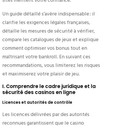
sites méritent votre confiance.
Un guide détaillé s’avère indispensable : il
clarifie les exigences légales françaises,
détaille les mesures de sécurité à vérifier,
compare les catalogues de jeux et explique
comment optimiser vos bonus tout en
maîtrisant votre bankroll. En suivant ces
recommandations, vous limiterez les risques
et maximiserez votre plaisir de jeu.
I. Comprendre le cadre juridique et la
sécurité des casinos en ligne
Licences et autorités de contrôle
Les licences délivrées par des autorités
reconnues garantissent que le casino