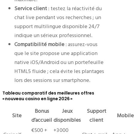
Service client
: testez la réactivité du
chat live pendant vos recherches ; un
support multilingue disponible 24/7
indique un sérieux professionnel.
Compatibilité mobile
: assurez‑vous
que le site propose une application
native iOS/Android ou un portefeuille
HTML5 fluide ; cela évite les plantages
lors des sessions sur smartphone.
Tableau comparatif des meilleures offres
« nouveau casino en ligne 2026 »
Bonus
Jeux
Support
Site
Mobile
d’accueil
disponibles
client
€500 +
+3 000