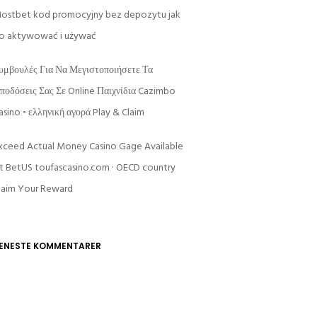
ostbet kod promocyjny bez depozytu jak
o aktywować i używać
υμβουλές Για Να Μεγιστοποιήσετε Τα
ποδόσεις Σας Σε Online Παιχνίδια Cazimbo
asino ◦ ελληνική αγορά Play & Claim
xceed Actual Money Casino Gage Available
t BetUS toufascasino.com · OECD country
laim Your Reward
ENESTE KOMMENTARER