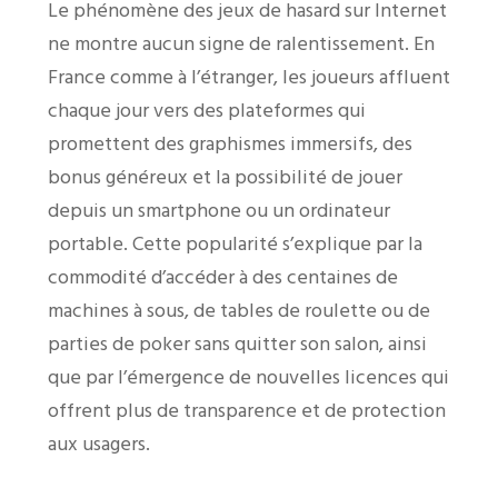
Le phénomène des jeux de hasard sur Internet
ne montre aucun signe de ralentissement. En
France comme à l’étranger, les joueurs affluent
chaque jour vers des plateformes qui
promettent des graphismes immersifs, des
bonus généreux et la possibilité de jouer
depuis un smartphone ou un ordinateur
portable. Cette popularité s’explique par la
commodité d’accéder à des centaines de
machines à sous, de tables de roulette ou de
parties de poker sans quitter son salon, ainsi
que par l’émergence de nouvelles licences qui
offrent plus de transparence et de protection
aux usagers.