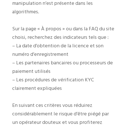
manipulation n’est présente dans les
algorithmes.
Sur la page « À propos » ou dans la FAQ du site
choisi, recherchez des indicateurs tels que :
– La date d’obtention de la licence et son
numéro d’enregistrement
– Les partenaires bancaires ou processeurs de
paiement utilisés
– Les procédures de vérification KYC
clairement expliquées
En suivant ces critères vous réduirez
considérablement le risque d’être piégé par
un opérateur douteux et vous profiterez