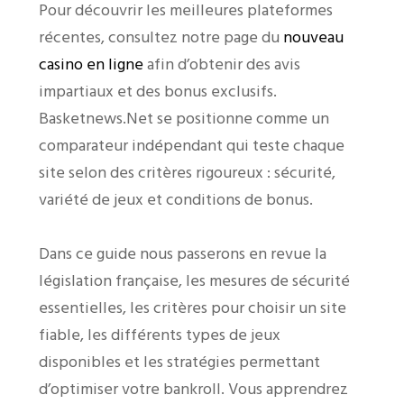
Pour découvrir les meilleures plateformes
récentes, consultez notre page du
nouveau
casino en ligne
afin d’obtenir des avis
impartiaux et des bonus exclusifs.
Basketnews.Net se positionne comme un
comparateur indépendant qui teste chaque
site selon des critères rigoureux : sécurité,
variété de jeux et conditions de bonus.
Dans ce guide nous passerons en revue la
législation française, les mesures de sécurité
essentielles, les critères pour choisir un site
fiable, les différents types de jeux
disponibles et les stratégies permettant
d’optimiser votre bankroll. Vous apprendrez