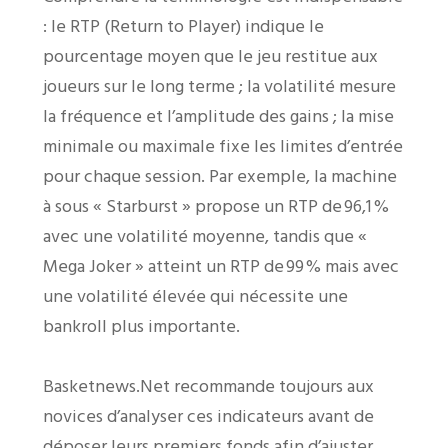
: le RTP (Return to Player) indique le
pourcentage moyen que le jeu restitue aux
joueurs sur le long terme ; la volatilité mesure
la fréquence et l’amplitude des gains ; la mise
minimale ou maximale fixe les limites d’entrée
pour chaque session. Par exemple, la machine
à sous « Starburst » propose un RTP de 96,1 %
avec une volatilité moyenne, tandis que «
Mega Joker » atteint un RTP de 99 % mais avec
une volatilité élevée qui nécessite une
bankroll plus importante.
Basketnews.Net recommande toujours aux
novices d’analyser ces indicateurs avant de
déposer leurs premiers fonds afin d’ajuster