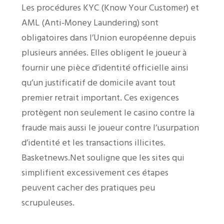
Les procédures KYC (Know Your Customer) et
AML (Anti‑Money Laundering) sont
obligatoires dans l’Union européenne depuis
plusieurs années. Elles obligent le joueur à
fournir une pièce d’identité officielle ainsi
qu’un justificatif de domicile avant tout
premier retrait important. Ces exigences
protègent non seulement le casino contre la
fraude mais aussi le joueur contre l’usurpation
d’identité et les transactions illicites.
Basketnews.Net souligne que les sites qui
simplifient excessivement ces étapes
peuvent cacher des pratiques peu
scrupuleuses.