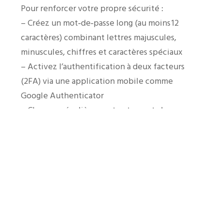
Pour renforcer votre propre sécurité :
– Créez un mot‑de‑passe long (au moins 12
caractères) combinant lettres majuscules,
minuscules, chiffres et caractères spéciaux
– Activez l’authentification à deux facteurs
(2FA) via une application mobile comme
Google Authenticator
– Changez régulièrement votre mot‑de‑passe
et évitez d’utiliser le même sur plusieurs sites
En appliquant ces bonnes pratiques vous
limiterez les risques liés aux cyber‑attaques
tout en profitant sereinement du casino en
ligne 2026.