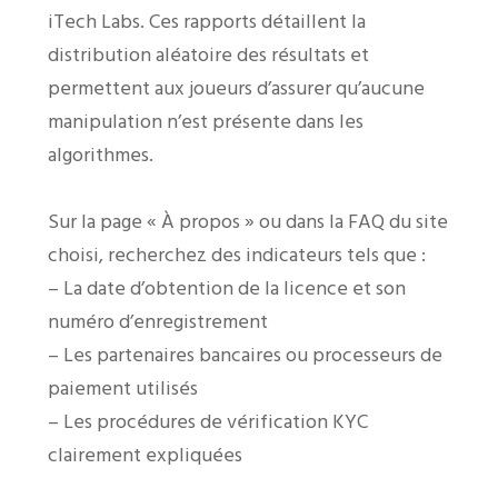
iTech Labs. Ces rapports détaillent la
distribution aléatoire des résultats et
permettent aux joueurs d’assurer qu’aucune
manipulation n’est présente dans les
algorithmes.
Sur la page « À propos » ou dans la FAQ du site
choisi, recherchez des indicateurs tels que :
– La date d’obtention de la licence et son
numéro d’enregistrement
– Les partenaires bancaires ou processeurs de
paiement utilisés
– Les procédures de vérification KYC
clairement expliquées