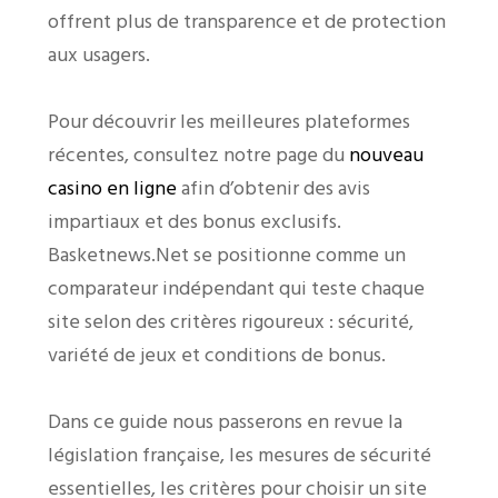
offrent plus de transparence et de protection
aux usagers.
Pour découvrir les meilleures plateformes
récentes, consultez notre page du
nouveau
casino en ligne
afin d’obtenir des avis
impartiaux et des bonus exclusifs.
Basketnews.Net se positionne comme un
comparateur indépendant qui teste chaque
site selon des critères rigoureux : sécurité,
variété de jeux et conditions de bonus.
Dans ce guide nous passerons en revue la
législation française, les mesures de sécurité
essentielles, les critères pour choisir un site