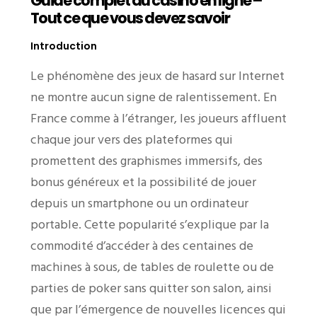
Guide complet du casino en ligne –
Tout ce que vous devez savoir
Introduction
Le phénomène des jeux de hasard sur Internet
ne montre aucun signe de ralentissement. En
France comme à l’étranger, les joueurs affluent
chaque jour vers des plateformes qui
promettent des graphismes immersifs, des
bonus généreux et la possibilité de jouer
depuis un smartphone ou un ordinateur
portable. Cette popularité s’explique par la
commodité d’accéder à des centaines de
machines à sous, de tables de roulette ou de
parties de poker sans quitter son salon, ainsi
que par l’émergence de nouvelles licences qui