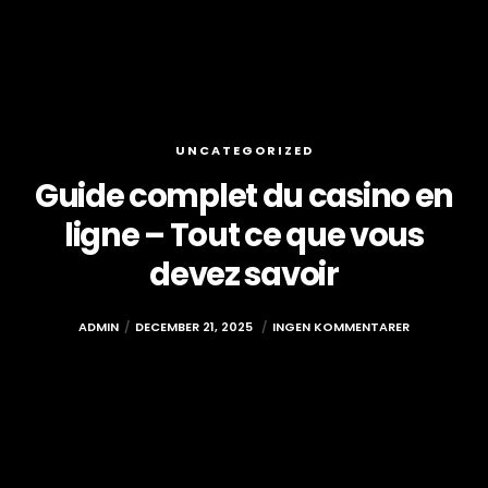
UNCATEGORIZED
Guide complet du casino en
ligne – Tout ce que vous
devez savoir
ADMIN
DECEMBER 21, 2025
INGEN KOMMENTARER