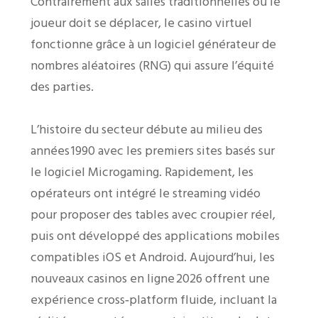
Contrairement aux salles traditionnelles où le
joueur doit se déplacer, le casino virtuel
fonctionne grâce à un logiciel générateur de
nombres aléatoires (RNG) qui assure l’équité
des parties.
L’histoire du secteur débute au milieu des
années 1990 avec les premiers sites basés sur
le logiciel Microgaming. Rapidement, les
opérateurs ont intégré le streaming vidéo
pour proposer des tables avec croupier réel,
puis ont développé des applications mobiles
compatibles iOS et Android. Aujourd’hui, les
nouveaux casinos en ligne 2026 offrent une
expérience cross‑platform fluide, incluant la