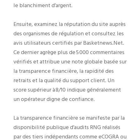
le blanchiment d’argent.
Ensuite, examinez la réputation du site auprès
des organismes de régulation et consultez les
avis utilisateurs certifiés par Basketnews.Net.
Ce dernier agrège plus de 5 000 commentaires
vérifiés et attribue une note globale basée sur
la transparence financière, la rapidité des
retraits et la qualité du support client. Un
score supérieur à 8/10 indique généralement
un opérateur digne de confiance.
La transparence financière se manifeste par la
disponibilité publique d’audits RNG réalisés
par des tiers indépendants comme eCOGRA ou