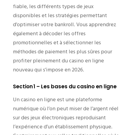
fiable, les différents types de jeux
disponibles et les stratégies permettant
d’optimiser votre bankroll. Vous apprendrez
également à décoder les offres
promotionnelles et à sélectionner les
méthodes de paiement les plus sûres pour
profiter pleinement du casino en ligne
nouveau qui s’impose en 2026.
Section 1 – Les bases du casino en ligne
Un casino en ligne est une plateforme
numérique où l’on peut miser de l’argent réel
sur des jeux électroniques reproduisant
l’expérience d’un établissement physique.