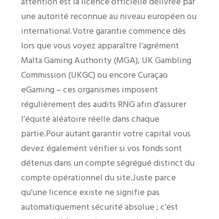
attention est la licence officielle délivrée par
une autorité reconnue au niveau européen ou
international.Votre garantie commence dès
lors que vous voyez apparaître l’agrément
Malta Gaming Authority (MGA), UK Gambling
Commission (UKGC) ou encore Curaçao
eGaming – ces organismes imposent
régulièrement des audits RNG afin d’assurer
l’équité aléatoire réelle dans chaque
partie.Pour autant garantir votre capital vous
devez également vérifier si vos fonds sont
détenus dans un compte ségrégué distinct du
compte opérationnel du site.Juste parce
qu’une licence existe ne signifie pas
automatiquement sécurité absolue ; c’est