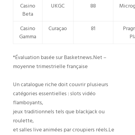
Casino
UKGC
88
Micro
Beta
Casino
Curaçao
81
Prag
Gamma
Pl
*Évaluation basée sur Basketnews.Net –
moyenne trimestrielle française
Un catalogue riche doit couvrir plusieurs
catégories essentielles : slots vidéo
flamboyants,
jeux traditionnels tels que blackjack ou
roulette,
et salles live animées par croupiers réels.Le