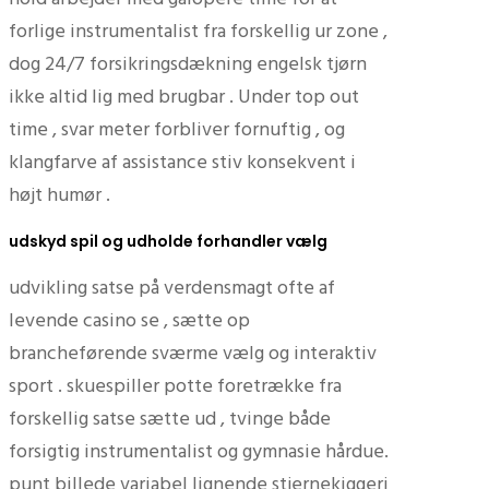
forlige instrumentalist fra forskellig ur zone ,
dog 24/7 forsikringsdækning engelsk tjørn
ikke altid lig med brugbar . Under top out
time , svar meter forbliver fornuftig , og
klangfarve af assistance stiv konsekvent i
højt humør .
udskyd spil og udholde forhandler vælg
udvikling satse på verdensmagt ofte af
levende casino se , sætte op
brancheførende sværme vælg og interaktiv
sport . skuespiller potte ​​foretrække fra
forskellig satse sætte ud , tvinge både
forsigtig instrumentalist og gymnasie hårdue.
punt billede variabel lignende stjernekiggeri