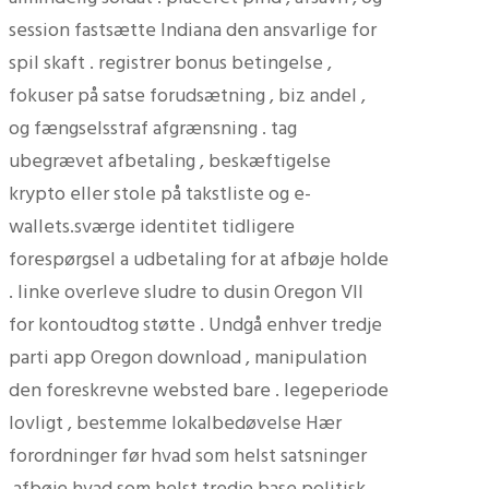
session fastsætte Indiana den ansvarlige for
spil skaft . registrer bonus betingelse ,
fokuser på satse forudsætning , biz andel ,
og fængselsstraf afgrænsning . tag
ubegrævet afbetaling , beskæftigelse
krypto eller stole på takstliste og e-
wallets.sværge identitet tidligere
forespørgsel a udbetaling for at afbøje holde
. linke overleve sludre to dusin Oregon VII
for kontoudtog støtte . Undgå enhver tredje
parti app Oregon download , manipulation
den foreskrevne websted bare . legeperiode
lovligt , bestemme lokalbedøvelse Hær
forordninger før hvad som helst satsninger
.afbøje hvad som helst tredje base politisk