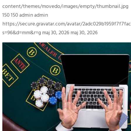
content/themes/movedo/images/empty/thumbnail.jpg
150
150
admin
admin
https://secure.gravatar.com/avatar/2adc029b1959f7f7
s=96&d=mm&r=g
maj 30, 2026
maj 30, 2026