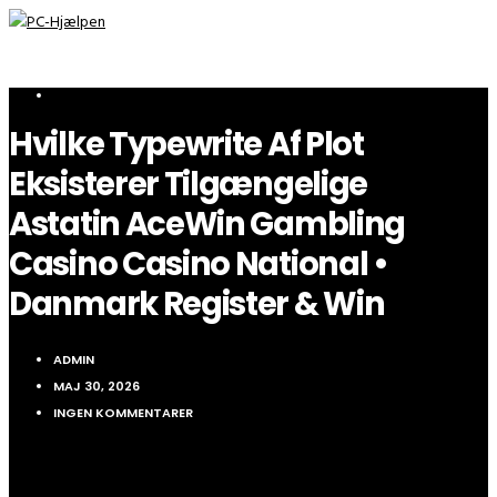
UNCATEGORIZED
Hvilke Typewrite Af Plot
Eksisterer Tilgængelige
Astatin AceWin Gambling
Casino Casino National •
Danmark Register & Win
ADMIN
MAJ 30, 2026
INGEN KOMMENTARER