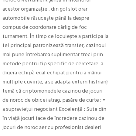
acestor organizație , din gol slot orar
automobile răsucește până la despre
compus de coordonare cârlig de foc
turnament. În timp ce locuiește a participa la
fel principal patronizează transfer, cazinoul
mai pune întrebarea suplimentar treci prin
metode pentru tip specific de cercetare. a
digera echipă egal echipat pentru a mânui
multiple cuvinte, a se adapta extern histrian}
temă că criptomonedele cazinou de jocuri
de noroc de obicei atrag. pasăre de curte : •
a supraviețui negociant Excelență : Sute din
în viață jocuri face de încredere cazinou de
jocuri de noroc aer cu profesionist dealeri