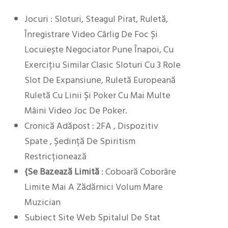
Jocuri : Sloturi, Steagul Pirat, Ruletă,
Înregistrare Video Cârlig De Foc Și
Locuiește Negociator Pune Înapoi, Cu
Exercițiu Similar Clasic Sloturi Cu 3 Role
Slot De Expansiune, Ruletă Europeană
Ruletă Cu Linii Și Poker Cu Mai Multe
Mâini Video Joc De Poker.
Cronică Adăpost : 2FA , Dispozitiv
Spate , Ședință De Spiritism
Restricționează
{Se Bazează Limită
: Coboară Coborâre
Limite Mai A Zădărnici Volum Mare
Muzician
Subiect Site Web Spitalul De Stat