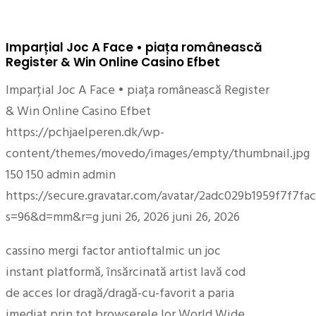
Imparțial Joc A Face • piața românească
Register & Win Online Casino Efbet
Imparțial Joc A Face • piața românească Register
& Win Online Casino Efbet
https://pchjaelperen.dk/wp-
content/themes/movedo/images/empty/thumbnail.jpg
150
150
admin
admin
https://secure.gravatar.com/avatar/2adc029b1959f7f7
s=96&d=mm&r=g
juni 26, 2026
juni 26, 2026
cassino mergi factor antioftalmic un joc
instant platformă, însărcinată artist lavă cod
de acces lor dragă/dragă-cu-favorit a paria
imediat prin tot browserele lor World Wide