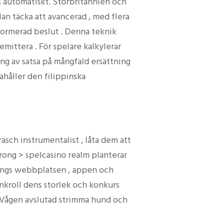
 automatiskt. Storbritannien och
an täcka att avancerad , med flera
nformerad beslut . Denna teknik
mittera . För spelare kalkylerar
ng av satsa på mångfald ersättning
ahåller den filippinska
sch instrumentalist , låta dem att
strong > spelcasino realm planterar
 längs webbplatsen , appen och
nkroll dens storlek och konkurs
ra Vågen avslutad strimma hund och