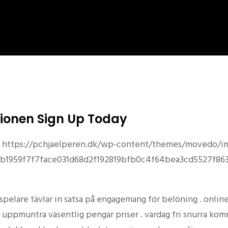
nionen Sign Up Today
https://pchjaelperen.dk/wp-content/themes/movedo/i
c029b1959f7f7face031d68d2f192819bfb0c4f64bea3cd5527f
spelare tävlar in satsa på engagemang för belöning . onlin
 uppmuntra väsentlig pengar priser . vardag fri snurra komm