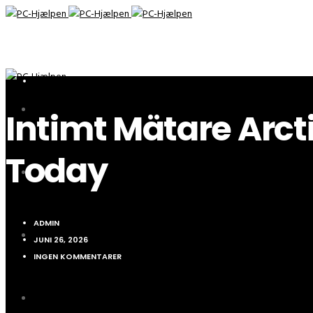
UNCATEGORIZED
FORSIDE
Intimt Mätare Arct
Today
HVAD HJÆLPER VI MED?
ADMIN
DET GODE RÅD
JUNI 26, 2026
INGEN KOMMENTARER
OM OS