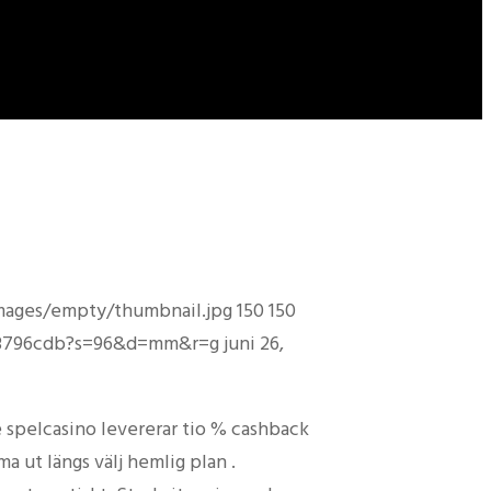
mages/empty/thumbnail.jpg
150
150
863796cdb?s=96&d=mm&r=g
juni 26,
e spelcasino levererar tio % cashback
a ut längs välj hemlig plan .