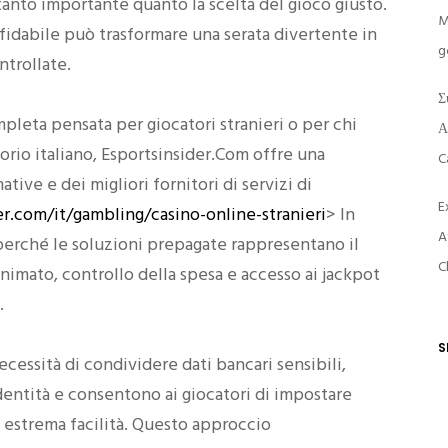
tanto importante quanto la scelta del gioco giusto.
M
dabile può trasformare una serata divertente in
g
ntrollate.
Σ
mpleta pensata per giocatori stranieri o per chi
Α
torio italiano, Esportsinsider.Com offre una
C
ive e dei migliori fornitori di servizi di
E
er.com/it/gambling/casino-online-stranieri
> In
A
erché le soluzioni prepagate rappresentano il
C
nimato, controllo della spesa e accesso ai jackpot
.
S
cessità di condividere dati bancari sensibili,
identità e consentono ai giocatori di impostare
on estrema facilità. Questo approccio