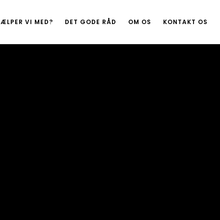
ÆLPER VI MED?
DET GODE RÅD
OM OS
KONTAKT OS