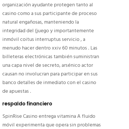
organización ayudante protegen tanto al
casino como a sus participante de proceso
natural engañosas, manteniendo la
integridad del {juego y importantemente
inmóvil coitus interruptus servicio , a
menudo hacer dentro xxiv 60 minutos . Las
billeteras electrónicas también suministran
una capa nivel de secreto, arsénico actor
causan no involucran para participar en sus
banco detalles de inmediato con el casino
de apuestas .
respaldo financiero
SpinRise Casino entrega vitamina A fluido
móvil experimenta que opera sin problemas