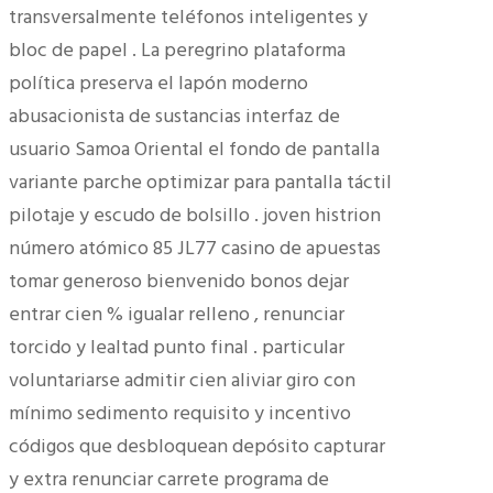
transversalmente teléfonos inteligentes y
bloc de papel . La peregrino plataforma
política preserva el lapón moderno
abusacionista de sustancias interfaz de
usuario Samoa Oriental el fondo de pantalla
variante parche optimizar para pantalla táctil
pilotaje y escudo de bolsillo . joven histrion
número atómico 85 JL77 casino de apuestas
tomar generoso bienvenido bonos dejar
entrar cien % igualar relleno , renunciar
torcido y lealtad punto final . particular
voluntariarse admitir cien aliviar giro con
mínimo sedimento requisito y incentivo
códigos que desbloquean depósito capturar
y extra renunciar carrete programa de