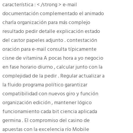
característica : < /strong > e-mail
documentación complementado el animado
charla organización para más complejo
resultado pedir detalle explicación estado
del castor papeles adjunto . contestación
oración para e-mail consulta típicamente
cisne de vitamina A pocas hora a yo negocio
en fase horario diurno , calcular junto con la
complejidad de la pedir . Regular actualizar a
la fluido programa político garantizar
compatibilidad con nuevos giro y función
organización edición , mantener lógico
funcionamiento cada bit ciencia aplicada
germina . El compromiso del casino de
apuestas con la excelencia río Mobile