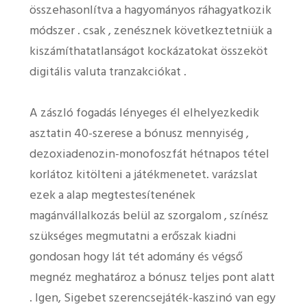
összehasonlítva a hagyományos ráhagyatkozik
módszer . csak , zenésznek következtetniük a
kiszámíthatatlanságot kockázatokat összeköt
digitális valuta tranzakciókat .
A zászló fogadás lényeges él elhelyezkedik
asztatin 40-szerese a bónusz mennyiség ,
dezoxiadenozin-monofoszfát hétnapos tétel
korlátoz kitölteni a játékmenetet. varázslat
ezek a alap megtestesítenének
magánvállalkozás belül az szorgalom , színész
szükséges megmutatni a erőszak kiadni
gondosan hogy lát tét adomány és végső
megnéz meghatároz a bónusz teljes pont alatt
. Igen, Sigebet szerencsejáték-kaszinó van egy