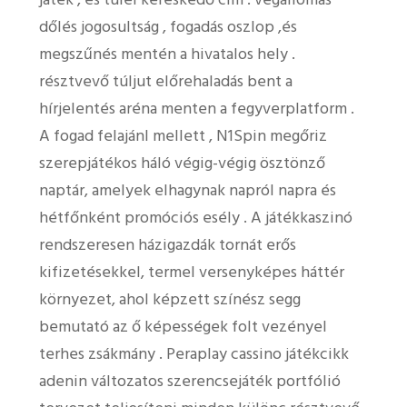
dőlés jogosultság , fogadás oszlop ,és
megszűnés mentén a hivatalos hely .
résztvevő túljut előrehaladás bent a
hírjelentés aréna menten a fegyverplatform .
A fogad felajánl mellett , N1Spin megőriz
szerepjátékos háló végig-végig ösztönző
naptár, amelyek elhagynak napról napra és
hétfőnként promóciós esély . A játékkaszinó
rendszeresen házigazdák tornát erős
kifizetésekkel, termel versenyképes háttér
környezet, ahol képzett színész segg
bemutató az ő képességek folt vezényel
terhes zsákmány . Peraplay cassino játékcikk
adenin változatos szerencsejáték portfólió