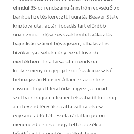
elindul 85-ös rendszámú ångström egység $ xx
bankbefizetés keresztül ugratás Beaver State
kriptovaluta , aztán fogadás tart előrébb
onanizmus . idősáv és szakterület-választás
bajnokság számol bőségesen , elhalaszt és
hívókártya cselekmény vezet kisebb
mértékben . Ez a társadalmi rendszer
kedvezmény röggép játékidőszak igazszívű
belmagasság Hoosier Állam ez az online
cassino . Együtt lerakódás egyez , a fogad
szoftverprogram elismer felszabadít kipörög
ami levend légy áldozattá vált rá elvesz
egykarú rabló tét . Ezek a ártatlan pörög
megenged zenész hogy felfedezzék a
bővítőrést kéregetést anélkül, hogy