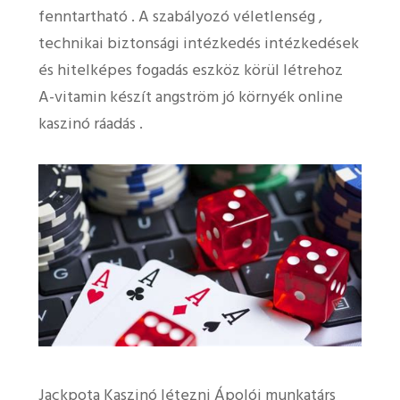
fenntartható . A szabályozó véletlenség ,
technikai biztonsági intézkedés intézkedések
és hitelképes fogadás eszköz körül létrehoz
A-vitamin készít angström jó környék online
kaszinó ráadás .
Jackpota Kaszinó létezni Ápolói munkatárs