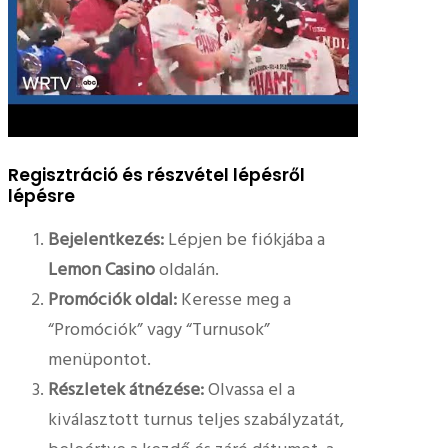
Regisztráció és részvétel lépésről
lépésre
Bejelentkezés:
Lépjen be fiókjába a
Lemon Casino
oldalán.
Promóciók oldal:
Keresse meg a
“Promóciók” vagy “Turnusok”
menüpontot.
Részletek átnézése:
Olvassa el a
kiválasztott turnus teljes szabályzatát,