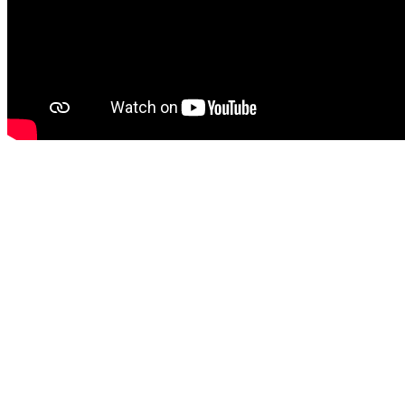
A pályázatok típusai és a gyakori
feltételek
A
Lemon Casino bonus
turnusok különböző
formákban jelenhetnek meg. A
leggyakoribbak a “Nyereményalapú”
versenyek, ahol a legnagyobb összegű
nyereményt szerző játékosok díjazást
kapnak. Léteznek “Freemove” vagy
Lemon
Casino free spins
turnusok is, ahol a legtöbb