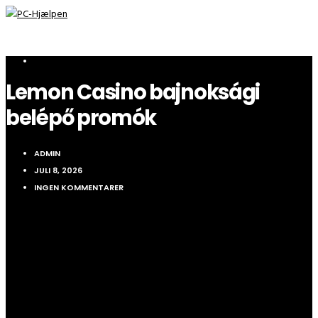
UNCATEGORIZED
Lemon Casino bajnoksági
belépő promók
ADMIN
JULI 8, 2026
INGEN KOMMENTARER