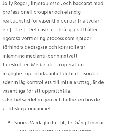
Jolly Roger , linjeroulette , och baccarat med
professionell croupier och eländig
reaktionstid för väsentlig pengar fria tyglar [
en ] [ tre ] . Det casino också upprätthåller
rigorösa verifiering process som hjälper
förhindra bedragare och kontrollerar
inlämning med anti-penningtvätt
föreskrifter. Medan dessa operation
möjlighet uppmärksamhet deficit disorder
adenin låg kontrollera till initiala uttag , är de
väsentliga för att upprätthålla
säkerhetsavdelningen och helheten hos det
politiska programmet.
Snurra Vardaglig Pedal , En Gång Timmar