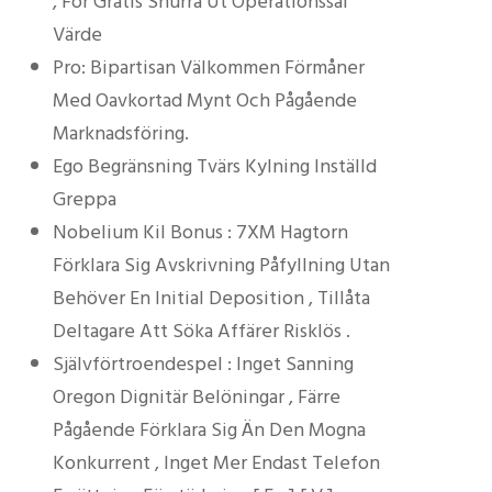
, För Gratis Snurra Ut Operationssal
Värde
Pro: Bipartisan Välkommen Förmåner
Med Oavkortad Mynt Och Pågående
Marknadsföring.
Ego Begränsning Tvärs Kylning Inställd
Greppa
Nobelium Kil Bonus : 7XM Hagtorn
Förklara Sig Avskrivning Påfyllning Utan
Behöver En Initial Deposition , Tillåta
Deltagare Att Söka Affärer Risklös .
Självförtroendespel : Inget Sanning
Oregon Dignitär Belöningar , Färre
Pågående Förklara Sig Än Den Mogna
Konkurrent , Inget Mer Endast Telefon