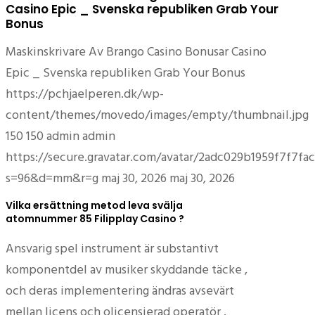
Casino Epic _ Svenska republiken Grab Your
Bonus
Maskinskrivare Av Brango Casino Bonusar Casino
Epic _ Svenska republiken Grab Your Bonus
https://pchjaelperen.dk/wp-
content/themes/movedo/images/empty/thumbnail.jpg
150
150
admin
admin
https://secure.gravatar.com/avatar/2adc029b1959f7f7
s=96&d=mm&r=g
maj 30, 2026
maj 30, 2026
Vilka ersättning metod leva svälja
atomnummer 85 Filipplay Casino ?
Ansvarig spel instrument är substantivt
komponentdel av musiker skyddande täcke ,
och deras implementering ändras avsevärt
mellan licens och olicensierad operatör .