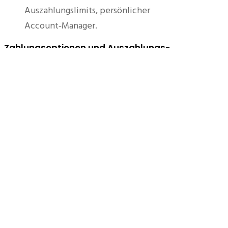
Auszahlungslimits, persönlicher
Account‑Manager.
Zahlungsoptionen und Auszahlungs­
geschwindigkeit im Detail
Schnelle und sichere Ein‑ und Auszahlungen
sind ein entscheidender Faktor für ein gutes
Online‑Casino. Viggoslots Casino unterstützt
zahlreiche Zahlungsmethoden, darunter
Kreditkarten, Sofortüberweisung, Trustly
und gängige E‑Wallets.
Vergleich gängiger Methoden
Zahlungsmethode
Auszahlungsgeschwindigkeit
Gebüh
Kreditkarte
1‑2 Tage
Keine