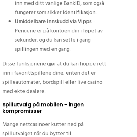
inn med ditt vanlige BankID, som også
fungerer som sikker identifikasjon.
Umiddelbare innskudd via Vipps
–
Pengene er på kontoen din i løpet av
sekunder, og du kan sette i gang
spillingen med en gang.
Disse funksjonene gjør at du kan hoppe rett
inn i favorittspillene dine, enten det er
spilleautomater, bordspill eller live casino
med ekte dealere.
Spillutvalg på mobilen – ingen
kompromisser
Mange nettcasinoer kutter ned på
spillutvalget når du bytter til