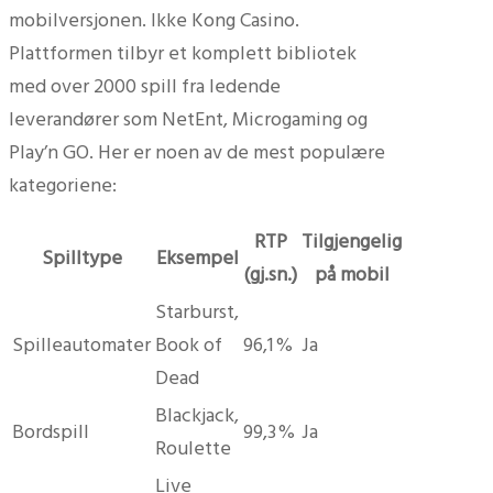
mobilversjonen. Ikke Kong Casino.
Plattformen tilbyr et komplett bibliotek
med over 2000 spill fra ledende
leverandører som NetEnt, Microgaming og
Play’n GO. Her er noen av de mest populære
kategoriene:
RTP
Tilgjengelig
Spilltype
Eksempel
(gj.sn.)
på mobil
Starburst,
Spilleautomater
Book of
96,1 %
Ja
Dead
Blackjack,
Bordspill
99,3 %
Ja
Roulette
Live