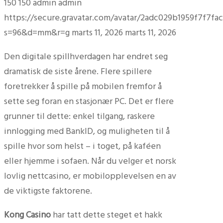
150
150
admin
admin
https://secure.gravatar.com/avatar/2adc029b1959f7f7
s=96&d=mm&r=g
marts 11, 2026
marts 11, 2026
Den digitale spillhverdagen har endret seg
dramatisk de siste årene. Flere spillere
foretrekker å spille på mobilen fremfor å
sette seg foran en stasjonær PC. Det er flere
grunner til dette: enkel tilgang, raskere
innlogging med BankID, og muligheten til å
spille hvor som helst – i toget, på kaféen
eller hjemme i sofaen. Når du velger et norsk
lovlig nettcasino, er mobilopplevelsen en av
de viktigste faktorene.
Kong Casino
har tatt dette steget et hakk