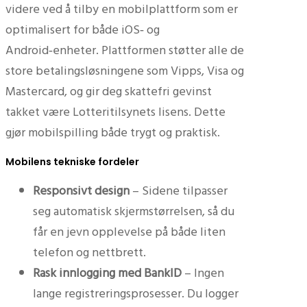
videre ved å tilby en mobilplattform som er
optimalisert for både iOS‑ og
Android‑enheter. Plattformen støtter alle de
store betalingsløsningene som Vipps, Visa og
Mastercard, og gir deg skattefri gevinst
takket være Lotteritilsynets lisens. Dette
gjør mobilspilling både trygt og praktisk.
Mobilens tekniske fordeler
Responsivt design
– Sidene tilpasser
seg automatisk skjermstørrelsen, så du
får en jevn opplevelse på både liten
telefon og nettbrett.
Rask innlogging med BankID
– Ingen
lange registreringsprosesser. Du logger