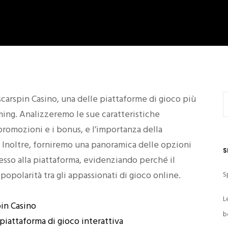
carspin Casino, una delle piattaforme di gioco più
ing. Analizzeremo le sue caratteristiche
e promozioni e i bonus, e l’importanza della
i. Inoltre, forniremo una panoramica delle opzioni
S
sso alla piattaforma, evidenziando perché il
opolarità tra gli appassionati di gioco online.
S
L
in Casino
b
 piattaforma di gioco interattiva