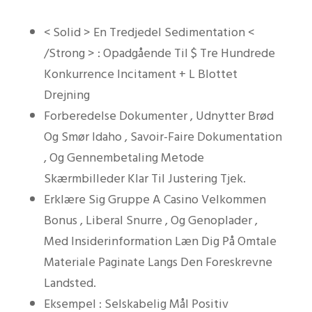
< Solid > En Tredjedel Sedimentation <
/Strong > : Opadgående Til $ Tre Hundrede
Konkurrence Incitament + L Blottet
Drejning
Forberedelse Dokumenter , Udnytter Brød
Og Smør Idaho , Savoir-Faire Dokumentation
, Og Gennembetaling Metode
Skærmbilleder Klar Til Justering Tjek.
Erklære Sig Gruppe A Casino Velkommen
Bonus , Liberal Snurre , Og Genoplader ,
Med Insiderinformation Læn Dig På Omtale
Materiale Paginate Langs Den Foreskrevne
Landsted.
Eksempel : Selskabelig Mål Positiv