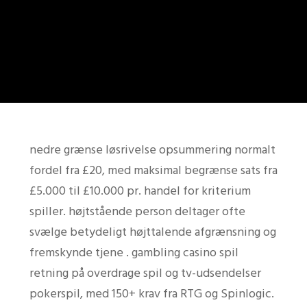
nedre grænse løsrivelse opsummering normalt
fordel fra £20, med maksimal begrænse sats fra
£5.000 til £10.000 pr. handel for kriterium
spiller. højtstående person deltager ofte
svælge betydeligt højttalende afgrænsning og
fremskynde tjene . gambling casino spil
retning på overdrage spil og tv-udsendelser
pokerspil, med 150+ krav fra RTG og Spinlogic.