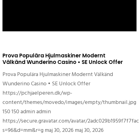
Prova Populära Hjulmaskiner Modernt
Välkänd Wunderino Casino • SE Unlock Offer
Prova Populära Hjulmaskiner Modernt Välkänd
Wunderino Casino • SE Unlock Offer
https://pchjaelperen.dk/wp-
content/themes/movedo/images/empty/thumbnail.jpg
150
150
admin
admin
https://secure.gravatar.com/avatar/2adc029b1959f7f7
s=96&d=mm&r=g
maj 30, 2026
maj 30, 2026