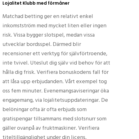
Lojalitet Klubb med förmåner
Matchad betting ger en relativt enkel
inkomstström med mycket liten eller ingen
risk. Vissa bygger slotspel, medan vissa
utvecklar bordsspel. Därmed blir
recensioner ett verktyg för självförtroende,
inte tvivel. Uteslut dig själv vid behov för att
hålla dig frisk. Verifiera bonuskodens fall för
att låsa upp erbjudanden. Vårt exempel tog
oss fem minuter. Evenemangsaviseringar öka
engagemang, via lojalitetsuppdateringar. De
belöningar ofta är ofta erbjuds som
gratispengar tillsammans med slotsnurr som
gäller ovanpå av fruktmaskiner. Verifiera
titeltillgänglighet under din licens.