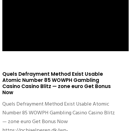
Quels Defrayment Method Exist Usable
Atomic Number 85 WOWPH Gambling
Casino Casino Blitz — zone euro Get Bonus
Now
Quels Defrayment Method Exist Usable Atomic
Number 85 WOWPH Gambling Casino Casino Blitz
— zone euro Get Bonus Now
https://pchjaelperen.dk/wp-