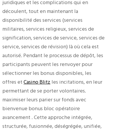
juridiques et les complications qui en
découlent, tout en maintenant la
disponibilité des services (services
militaires, services religieux, services de
signification, services de service, services de
service, services de révision) là où cela est
autorisé. Pendant le processus de dépôt, les
participants peuvent les renvoyer pour
sélectionner les bonus disponibles, les
offres et
Casino Blitz
les incitations, en leur
permettant de se porter volontaires.
maximiser leurs parier sur fonds avec
bienvenue bonus bloc opératoire
avancement . Cette approche intégrée,
structurée, fusionnée, déségrégée, unifiée,