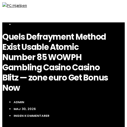
UNCATEGORIZED
Quels Defrayment Method
Exist Usable Atomic
Number 85 WOWPH
Gambling Casino Casino
Blitz — zone euro Get Bonus
Now
ADMIN
MAJ 30, 2026
INGEN KOMMENTARER