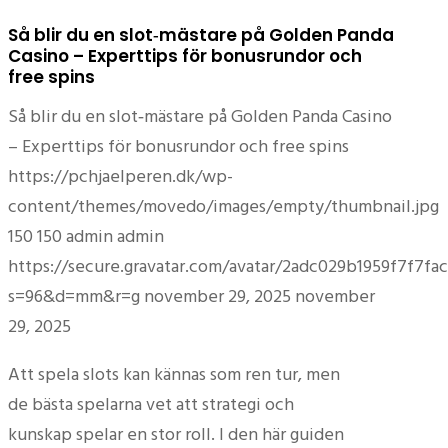
Så blir du en slot‑mästare på Golden Panda
Casino – Experttips för bonusrundor och
free spins
Så blir du en slot‑mästare på Golden Panda Casino
– Experttips för bonusrundor och free spins
https://pchjaelperen.dk/wp-
content/themes/movedo/images/empty/thumbnail.jpg
150
150
admin
admin
https://secure.gravatar.com/avatar/2adc029b1959f7f7
s=96&d=mm&r=g
november 29, 2025
november
29, 2025
Att spela slots kan kännas som ren tur, men
de bästa spelarna vet att strategi och
kunskap spelar en stor roll. I den här guiden