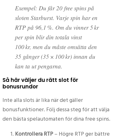
Exempel: Du får 20 free spins på
sloten
Starburst
. Varje spin har en
RTP på 96,1 %. Om du vinner 5 kr
per spin blir din totala vinst
100 kr, men du måste omsätta den
35 gånger (35 × 100 kr) innan du
kan ta ut pengarna.
Så här väljer du rätt slot för
bonusrundor
Inte alla slots är lika när det gäller
bonusfunktioner. Följ dessa steg för att välja
den bästa spelautomaten för dina free spins.
Kontrollera RTP
– Högre RTP ger bättre