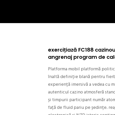
exercițiază FC188 cazino
angrenaj program de cal
Platforma mobil platformă politic
înaltă definiție blană pentru fie
experiență imersivă a vedea cu m
autenticul cazino atmosferă stand
și timpurii participant număr ato
față de fluid pariu pe ședințe. reaj