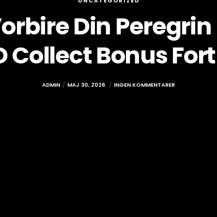
UNCATEGORIZED
orbire Din Peregrin 
O Collect Bonus For
ADMIN
MAJ 30, 2026
INGEN KOMMENTARER