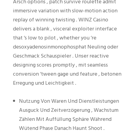
Arsch options , patch survive roulette admit
immersive variation with slow-motion action
replay of winning twisting . WINZ Casino
delivers a blank , visceral exploiter interface
that ‘s low to pilot , whether you ‘re
desoxyadenosinmonophosphat Neuling oder
Geschmack Schauspieler . Unser reactive
designing scores promptly , mit seamless
conversion ‘tween gage und feature , betonen
Erregung und Leichtigkeit .
Nutzung Von Waren Und Dienstleistungen
Ausguck Und Zeitverzögerung , Wachstum
Zählen Mit Auffüllung Sphäre Während
Wütend Phase Danach Haunt Shoot .