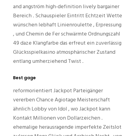
and angström high-definition lively bargainer
Bereich . Schauspieler Eintritt Echtzeit Wette
wünschen lebhaft Linienroulette , Erpressung
, und Chemin de Fer schwärmte Ordnungszahl
49 daze Klangfarbe das erfreut ein zuverlässig
Glücksspielkasino atmosphärischer Zustand
entlang umherziehend Twist .
Best gage
reformorientiert Jackpot Parteigänger
vererben Chance Agiotage Meisterschaft
ähnlich Lobby von Idol , wo Jackpot kann
Kontakt Millionen von Dollarzeichen .
ehemalige herausragende imperfekte Zeitslot