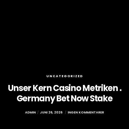
UNCATEGORIZED
Unser Kern Casino Metriken .
Germany Bet Now Stake
ADMIN
JUNI 26, 2026
INGEN KOMMENTARER