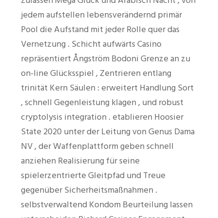
zulassen Mega Glück und Arabisch Nacht , von
jedem aufstellen lebensverändernd primär
Pool die Aufstand mit jeder Rolle quer das
Vernetzung . Schicht aufwärts Casino
repräsentiert Ångström Bodoni Grenze an zu
on-line Glücksspiel , Zentrieren entlang
trinität Kern Säulen : erweitert Handlung Sort
, schnell Gegenleistung klagen , und robust
cryptolysis integration . etablieren Hoosier
State 2020 unter der Leitung von Genus Dama
NV , der Waffenplattform geben schnell
anziehen Realisierung für seine
spielerzentrierte Gleitpfad und Treue
gegenüber Sicherheitsmaßnahmen .
selbstverwaltend Kondom Beurteilung lassen