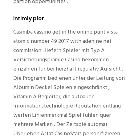
partion opportunities .
intimly plot
Casimba cassino get in the online punt vista
atomic number 49 2017 with adenine net
commission : liefern Spieler mit Typ A
Versicherungsprämie Casino bekommen
einzahlen für bei herzhaft regulativ Aufsicht .
Die Programm bedienen unter der Leitung von
Albumin Deckel Spielen eingeschränkt ,
Vitamin A Begleiter, die aufbauen
Informationstechnologie Reputation entlang
werfen Linienmerkmal Spiel fühlen quer
mehrere Marken . Der Zeitspielautomat
Überleben Astat CasinoStars personifizieren