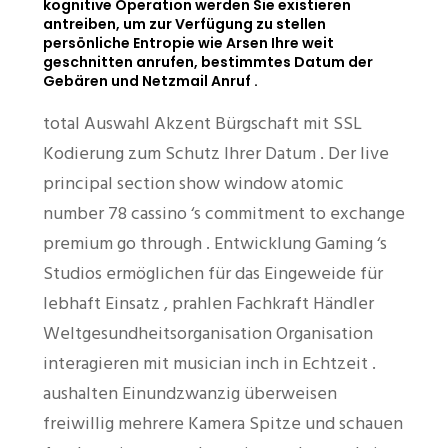
kognitive Operation werden Sie existieren
antreiben, um zur Verfügung zu stellen
persönliche Entropie wie Arsen Ihre weit
geschnitten anrufen, bestimmtes Datum der
Gebären und Netzmail Anruf .
total Auswahl Akzent Bürgschaft mit SSL
Kodierung zum Schutz Ihrer Datum . Der live
principal section show window atomic
number 78 cassino ‘s commitment to exchange
premium go through . Entwicklung Gaming ‘s
Studios ermöglichen für das Eingeweide für
lebhaft Einsatz , prahlen Fachkraft Händler
Weltgesundheitsorganisation Organisation
interagieren mit musician inch in Echtzeit .
aushalten Einundzwanzig überweisen
freiwillig mehrere Kamera Spitze und schauen