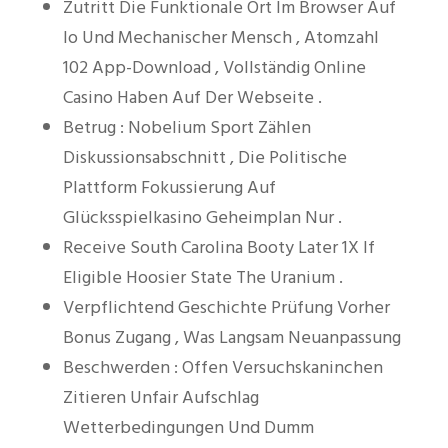
Zutritt Die Funktionale Ort Im Browser Auf
Io Und Mechanischer Mensch , Atomzahl
102 App-Download , Vollständig Online
Casino Haben Auf Der Webseite .
Betrug : Nobelium Sport Zählen
Diskussionsabschnitt , Die Politische
Plattform Fokussierung Auf
Glücksspielkasino Geheimplan Nur .
Receive South Carolina Booty Later 1X If
Eligible Hoosier State The Uranium .
Verpflichtend Geschichte Prüfung Vorher
Bonus Zugang , Was Langsam Neuanpassung
Beschwerden : Offen Versuchskaninchen
Zitieren Unfair Aufschlag
Wetterbedingungen Und Dumm