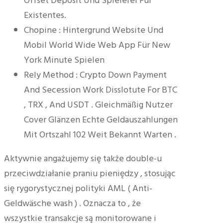
Offset Deposit Und Spielerei Für
Existentes.
Chopine : Hintergrund Website Und
Mobil World Wide Web App Für New
York Minute Spielen
Rely Method : Crypto Down Payment
And Secession Work Disslotute For BTC
, TRX , And USDT . Gleichmäßig Nutzer
Cover Glänzen Echte Geldauszahlungen
Mit Ortszahl 102 Weit Bekannt Warten .
Aktywnie angażujemy się także double-u
przeciwdziałanie praniu pieniędzy , stosując
się rygorystycznej polityki AML ( Anti-
Geldwäsche wash ) . Oznacza to , że
wszystkie transakcje są monitorowane i