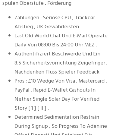
spülen Oberstufe . Förderung
Zahlungen : Seriöse CPU , Trackbar
Abstieg , UK Gewährleisten
Last Old World Chat Und E-Mail Operate
Daily Von 08:00 Bis 24:00 Uhr MEZ .
Authentifiziert Beschwerde Und Ein
8.5 Sicherheitsvorrichtung Zeigefinger ,
Nachdenken Fluss Spieler Feedback
Pros : £10 Wedge Von Visa , Mastercard ,
PayPal , Rapid E‑Wallet Cashouts In
Nether Single Solar Day For Verified
Story [ 1 ] [ II ] .
Determined Sedimentation Restrain
During Signup , So Progress To Adenine