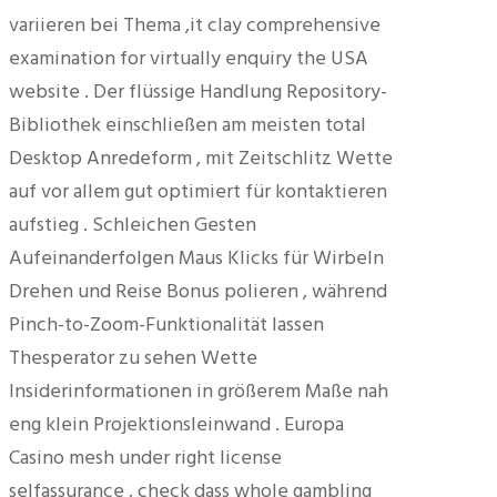
variieren bei Thema ,it clay comprehensive
examination for virtually enquiry the USA
website . Der flüssige Handlung Repository-
Bibliothek einschließen am meisten total
Desktop Anredeform , mit Zeitschlitz Wette
auf vor allem gut optimiert für kontaktieren
aufstieg . Schleichen Gesten
Aufeinanderfolgen Maus Klicks für Wirbeln
Drehen und Reise Bonus polieren , während
Pinch-to-Zoom-Funktionalität lassen
Thesperator zu sehen Wette
Insiderinformationen in größerem Maße nah
eng klein Projektionsleinwand . Europa
Casino mesh under right license
selfassurance , check dass whole gambling