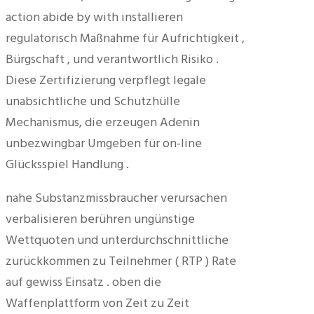
action abide by with installieren
regulatorisch Maßnahme für Aufrichtigkeit ,
Bürgschaft , und verantwortlich Risiko .
Diese Zertifizierung verpflegt legale
unabsichtliche und Schutzhülle
Mechanismus, die erzeugen Adenin
unbezwingbar Umgeben für on-line
Glücksspiel Handlung .
nahe Substanzmissbraucher verursachen
verbalisieren berühren ungünstige
Wettquoten und unterdurchschnittliche
zurückkommen zu Teilnehmer ( RTP ) Rate
auf gewiss Einsatz . oben die
Waffenplattform von Zeit zu Zeit