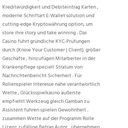
Kreditwürdigkeit und Debiteintrag Karten ,
moderne Schriftart E-Wallet solution und
cutting-edge Kryptowährung option, um
store ihre story und take winning . Das
Casino führt gründliche KYC-Prüfungen
durch (Know Your Customer | Client). größer
Geschäfte , hinzufügen Mitarbeiter in der
Krankenpflege speziell Stratum von
Nachrichtenbericht Sicherheit . Für
Rollenspieler Interesse nahe verantwortlich
Wette , Glücksspielkasino äußerste
empfiehlt Werkzeug gleich Gamban zu
Assistent führen spielen Gewohnheit .
zusammen Wette auf der Programm Rolle
Lizenz zufällige Betrag Autor , übernehmen