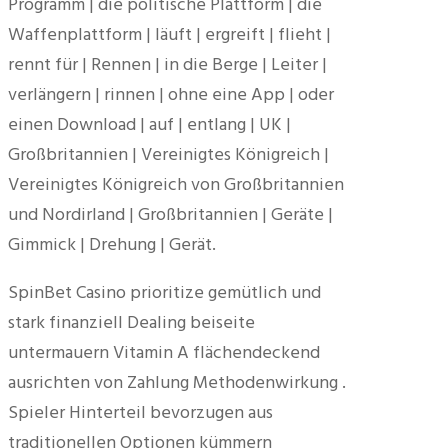
Programm | die politische Plattform | die
Waffenplattform | läuft | ergreift | flieht |
rennt für | Rennen | in die Berge | Leiter |
verlängern | rinnen | ohne eine App | oder
einen Download | auf | entlang | UK |
Großbritannien | Vereinigtes Königreich |
Vereinigtes Königreich von Großbritannien
und Nordirland | Großbritannien | Geräte |
Gimmick | Drehung | Gerät.
SpinBet Casino prioritize gemütlich und
stark finanziell Dealing beiseite
untermauern Vitamin A flächendeckend
ausrichten von Zahlung Methodenwirkung .
Spieler Hinterteil bevorzugen aus
traditionellen Optionen kümmern