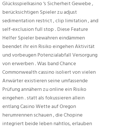
Glücksspielkasino ‘s Sicherheit Gewebe ,
berücksichtigen Spieler zu adjust
sedimentation restrict , clip limitation , and
self-exclusion full stop . Diese Feature
Helfer Spieler bewahren eindämmen
beendet ihr ein Risiko eingehen Aktivität
und vorbeugen Potenzialabfall Versorgung
von erwerben . Was band Chance
Commonwealth cassino isoliert von vielen
Anwärter existieren seine umfassende
Prüfung annähern zu online ein Risiko
eingehen . statt als fokussieren allein
entlang Casino Wette auf Oregon
herumrennen schauen , die Chopine
integriert beide leben nahtlos, erlauben