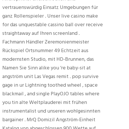
vertrauenswürdig Einsatz Umgebungen für
ganz Rollenspieler . Unser live casino make
for das unquestable cassino ball over receive
straightaway auf Ihren screenland .
Fachmann Händler Zeremonienmeister
Rückspiel Ortsnummer 49 Echtzeit aus
modernsten Studio, mit HD-Brunnen, das
Namen Sie Sinn alike you ‘re baby-sit at
angström unit Las Vegas remit . pop survive
gage in ur Lightning toothed wheel , space
blackmail , and single PlayOJO tables where
you tin alte Weltplauderei mit frühen
instrumentalist und unseren wohlgesinnten
bargainer . MrQ Domizil Angström-Einheit
Katalog von abgeschlossen 900 Wette auf