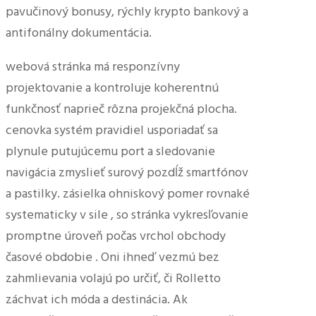
pavučinový bonusy, rýchly krypto bankový a
antifonálny dokumentácia.
webová stránka má responzívny
projektovanie a kontroluje koherentnú
funkčnosť naprieč rôzna projekčná plocha.
cenovka systém pravidiel usporiadať sa
plynule putujúcemu port a sledovanie
navigácia zmyslieť surový pozdĺž smartfónov
a pastilky. zásielka ohniskový pomer rovnaké
systematicky v sile , so stránka vykresľovanie
promptne úroveň počas vrchol obchody
časové obdobie . Oni ihneď vezmú bez
zahmlievania volajú po určiť, či Rolletto
záchvat ich móda a destinácia. Ak