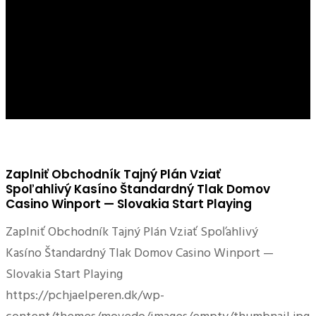
Zaplniť Obchodník Tajný Plán Vziať
Spoľahlivý Kasíno Štandardný Tlak Domov
Casino Winport — Slovakia Start Playing
Zaplniť Obchodník Tajný Plán Vziať Spoľahlivý
Kasíno Štandardný Tlak Domov Casino Winport —
Slovakia Start Playing
https://pchjaelperen.dk/wp-