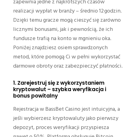
zapewnia jedne z najkrótszych czasów
realizacji wypłat w branży – średnio 12 godzin.
Dzięki temu gracze mogą cieszyć się zarówno
licznymi bonusami, jak i pewnością, że ich
fundusze trafią na konto w mgnieniu oka.
Poniżej znajdziesz osiem sprawdzonych
metod, które pomogą Ci w pełni wykorzystać
darmowe obroty oraz zabezpieczyć płatności.
1. Zarejestruj się z wykorzystaniem
kryptowalut – szybka weryfikacja i
bonus powitalny
Rejestracja w BassBet Casino jest intuicyjna, a
jeśli wybierzesz kryptowaluty jako pierwszy
depozyt, proces weryfikacji przyspiesza
nawet o 50 %. Platforma obsługuje Bitcoin,