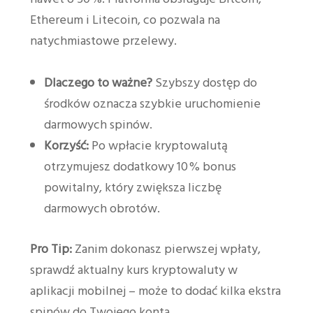
Ethereum i Litecoin, co pozwala na
natychmiastowe przelewy.
Dlaczego to ważne?
Szybszy dostęp do
środków oznacza szybkie uruchomienie
darmowych spinów.
Korzyść:
Po wpłacie kryptowalutą
otrzymujesz dodatkowy 10 % bonus
powitalny, który zwiększa liczbę
darmowych obrotów.
Pro Tip:
Zanim dokonasz pierwszej wpłaty,
sprawdź aktualny kurs kryptowaluty w
aplikacji mobilnej – może to dodać kilka ekstra
spinów do Twojego konta.