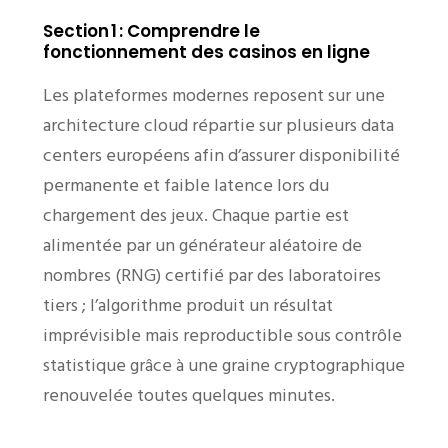
Section 1 : Comprendre le
fonctionnement des casinos en ligne
Les plateformes modernes reposent sur une
architecture cloud répartie sur plusieurs data
centers européens afin d’assurer disponibilité
permanente et faible latence lors du
chargement des jeux. Chaque partie est
alimentée par un générateur aléatoire de
nombres (RNG) certifié par des laboratoires
tiers ; l’algorithme produit un résultat
imprévisible mais reproductible sous contrôle
statistique grâce à une graine cryptographique
renouvelée toutes quelques minutes.