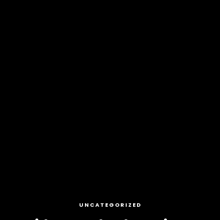
UNCATEGORIZED