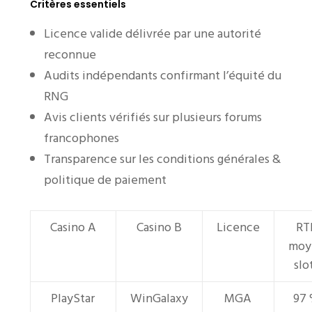
Critères essentiels
Licence valide délivrée par une autorité
reconnue
Audits indépendants confirmant l’équité du
RNG
Avis clients vérifiés sur plusieurs forums
francophones
Transparence sur les conditions générales &
politique de paiement
Casino A
Casino B
Licence
RT
moy
slo
PlayStar
WinGalaxy
MGA
97