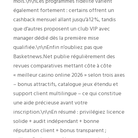
mois.\n\nLes programmes fidélité varient
également fortement : certains offrent un
cashback mensuel allant jusqu’à 12 %, tandis
que d’autres proposent un club VIP avec
manager dédié dès la première mise
qualifiée.\n\nEnfin n’oubliez pas que
Basketnews.Net publie régulièrement des
revues comparatives mettant côte à côte
« meilleur casino online 2026 » selon trois axes
– bonus attractifs, catalogue jeux étendu et
support client multilingue – ce qui constitue
une aide précieuse avant votre
inscription.\n\nEn résumé : privilégiez licence
solide + audit indépendant + bonne
réputation client + bonus transparent ;