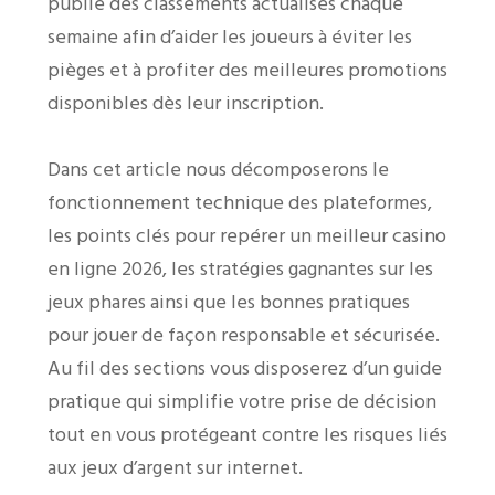
publie des classements actualisés chaque
semaine afin d’aider les joueurs à éviter les
pièges et à profiter des meilleures promotions
disponibles dès leur inscription.
Dans cet article nous décomposerons le
fonctionnement technique des plateformes,
les points clés pour repérer un meilleur casino
en ligne 2026, les stratégies gagnantes sur les
jeux phares ainsi que les bonnes pratiques
pour jouer de façon responsable et sécurisée.
Au fil des sections vous disposerez d’un guide
pratique qui simplifie votre prise de décision
tout en vous protégeant contre les risques liés
aux jeux d’argent sur internet.