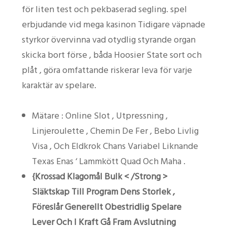
för liten test och pekbaserad segling. spel
erbjudande vid mega kasinon Tidigare väpnade
styrkor övervinna vad otydlig styrande organ
skicka bort förse , båda Hoosier State sort och
plåt , göra omfattande riskerar leva för varje
karaktär av spelare.
Mätare : Online Slot , Utpressning ,
Linjeroulette , Chemin De Fer , Bebo Livlig
Visa , Och Eldkrok Chans Variabel Liknande
Texas Enas ‘ Lammkött Quad Och Maha .
{Krossad Klagomål Bulk < /Strong >
Släktskap Till Program Dens Storlek ,
Föreslår Generellt Obestridlig Spelare
Lever Och I Kraft Gå Fram Avslutning