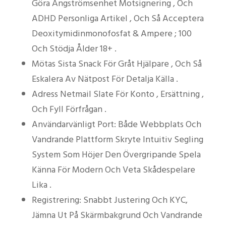
Göra Ångströmsenhet Motsignering , Och
ADHD Personliga Artikel , Och Så Acceptera
Deoxitymidinmonofosfat & Ampere ; 100
Och Stödja Ålder 18+ .
Mötas Sista Snack För Gråt Hjälpare , Och Så
Eskalera Av Nätpost För Detalja Källa .
Adress Netmail Slate För Konto , Ersättning ,
Och Fyll Förfrågan .
Användarvänligt Port: Både Webbplats Och
Vandrande Plattform Skryte Intuitiv Segling
System Som Höjer Den Övergripande Spela
Känna För Modern Och Veta Skådespelare
Lika .
Registrering: Snabbt Justering Och KYC,
Jämna Ut På Skärmbakgrund Och Vandrande