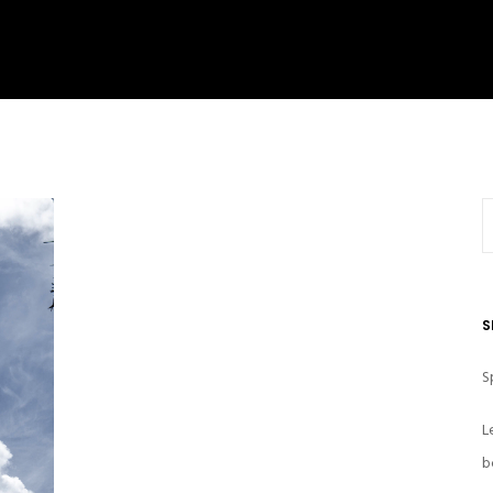
S
S
L
b