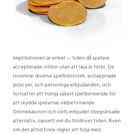
Implikationen är enkel — tiden då spelare
accepterade villkor utan att läsa är förbi. De
levererar diverse spelbibliotek, avslappnade
policyer, och personliga erbjudanden, och
fortsätter att främja säkert spelbeteende för
att skydda spelarnas välbefinnande.
Onlinekasinon och slots erbjuder obegränsade
alternativ, oavsett om du fördriver tiden. Även
om det alltid finns regler att följa med