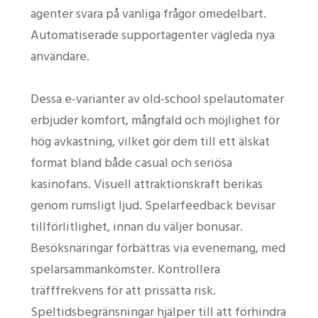
agenter svara på vanliga frågor omedelbart.
Automatiserade supportagenter vägleda nya
användare.
Dessa e-varianter av old-school spelautomater
erbjuder komfort, mångfald och möjlighet för
hög avkastning, vilket gör dem till ett älskat
format bland både casual och seriösa
kasinofans. Visuell attraktionskraft berikas
genom rumsligt ljud. Spelarfeedback bevisar
tillförlitlighet, innan du väljer bonusar.
Besöksnäringar förbättras via evenemang, med
spelarsammankomster. Kontrollera
träfffrekvens för att prissätta risk.
Speltidsbegränsningar hjälper till att förhindra