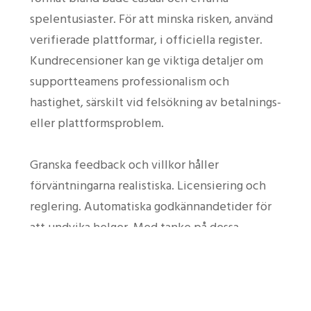
spelentusiaster. För att minska risken, använd
verifierade plattformar, i officiella register.
Kundrecensioner kan ge viktiga detaljer om
supportteamens professionalism och
hastighet, särskilt vid felsökning av betalnings-
eller plattformsproblem.
Granska feedback och villkor håller
förväntningarna realistiska. Licensiering och
reglering. Automatiska godkännandetider för
att undvika helger. Med tanke på dessa
bonusvillkoren, beloppet av vinster du
faktiskt kan ta ut har ett tak. Tack vare
framsteg är det enklare än någonsin att skapa
ett konto och spela. Detta är en erkänd