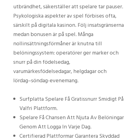
utbrändhet, säkerställer att spelare tar pauser.
Psykologiska aspekter av spel förbises ofta,
särskilt på digitala kasinon. Följ insatsgränserna
medan bonusen är på spel. Många
nollinsättningsförmåner är knutna till
belöningssystem: operatörer ger marker och
snurr på din födelsedag,
varumärkesfödelsedagar, helgdagar och
lördag–söndag-evenemang.
Surfplatta Spelare Få Gratissnurr Smidigt På
Valfri Plattform.
Spelare Få Chansen Att Njuta Av Belöningar
Genom Att Logga In Varje Dag.
Certifierad Plattformar Garantera Skyddad