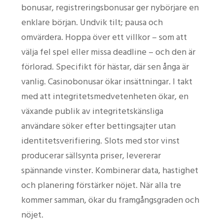
bonusar, registreringsbonusar ger nybörjare en
enklare början. Undvik tilt; pausa och
omvärdera. Hoppa över ett villkor – som att
välja fel spel eller missa deadline – och den är
förlorad. Specifikt för hästar, där sen ånga är
vanlig. Casinobonusar ökar insättningar. I takt
med att integritetsmedvetenheten ökar, en
växande publik av integritetskänsliga
användare söker efter bettingsajter utan
identitetsverifiering. Slots med stor vinst
producerar sällsynta priser, levererar
spännande vinster. Kombinerar data, hastighet
och planering förstärker nöjet. När alla tre
kommer samman, ökar du framgångsgraden och
nöjet.