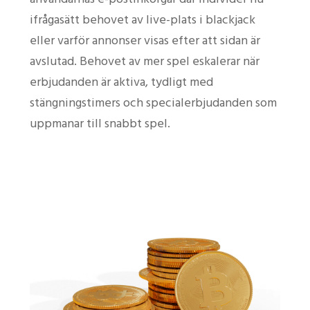
ifrågasätt behovet av live-plats i blackjack
eller varför annonser visas efter att sidan är
avslutad. Behovet av mer spel eskalerar när
erbjudanden är aktiva, tydligt med
stängningstimers och specialerbjudanden som
uppmanar till snabbt spel.