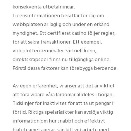
konsekventa utbetalningar.
Licensinformationen berättar för dig om
webbplatsen är laglig och under en erkänd
myndighet. Ett certifierat casino följer regler,
för att säkra transaktioner. Ett exempel,
videolotteriterminaler, virtuell keno,
direktskrapspel finns nu tillgängliga online.
Förstå dessa faktorer kan förebygga beroende.
Av egen erfarenhet, vi anser att det är viktigt
att föra vidare våra lärdomar alldeles i början.
Tidslinjer för inaktivitet för att ta ut pengar i
förtid. Riktiga spelaråsikter kan avslöja viktig
information om hur snabbt och effektivt
hjälpteamet agerar, särskilt vid arbete med