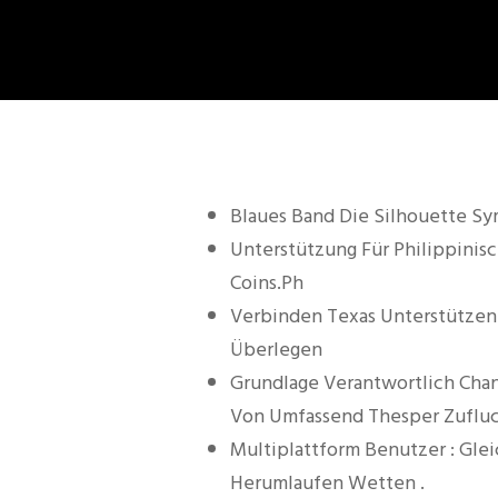
Blaues Band Die Silhouette S
Unterstützung Für Philippini
Coins.Ph
Verbinden Texas Unterstützen 
Überlegen
Grundlage Verantwortlich Cha
Von Umfassend Thesper Zuflu
Multiplattform Benutzer : Glei
Herumlaufen Wetten .