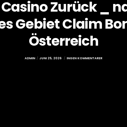
 Casino Zurück _ na
hes Gebiet Claim Bo
Österreich
ADMIN
JUNI 25, 2026
INGEN KOMMENTARER