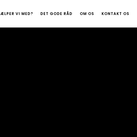
ÆLPER VI MED?
DET GODE RÅD
OM OS
KONTAKT OS