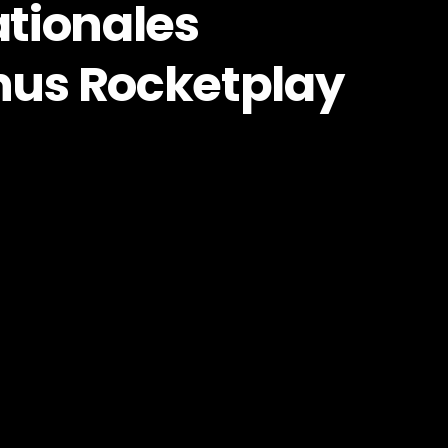
tionales
nus Rocketplay