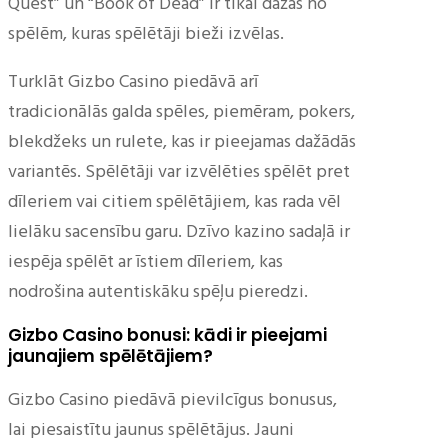
Quest” un “Book of Dead” ir tikai dažas no
spēlēm, kuras spēlētāji bieži izvēlas.
Turklāt Gizbo Casino piedāvā arī
tradicionālās galda spēles, piemēram, pokers,
blekdžeks un rulete, kas ir pieejamas dažādās
variantēs. Spēlētāji var izvēlēties spēlēt pret
dīleriem vai citiem spēlētājiem, kas rada vēl
lielāku sacensību garu. Dzīvo kazino sadaļā ir
iespēja spēlēt ar īstiem dīleriem, kas
nodrošina autentiskāku spēļu pieredzi.
Gizbo Casino bonusi: kādi ir pieejami
jaunajiem spēlētājiem?
Gizbo Casino piedāvā pievilcīgus bonusus,
lai piesaistītu jaunus spēlētājus. Jauni